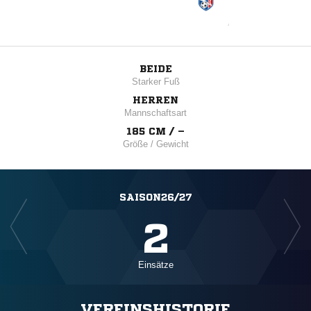
BEIDE
Starker Fuß
HERREN
Mannschaftsart
185 CM / –
Größe / Gewicht
SAISON26/27
2
Einsätze
VEREINSHISTORIE