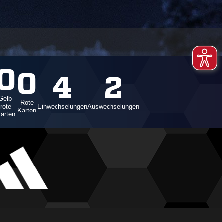
0
0
4
2
Gelb-
Rote
rote
Einwechselungen
Auswechselungen
Karten
arten