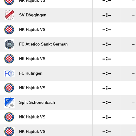

:

NK Hajduk VS
–

:

SV Döggingen
–

:

NK Hajduk VS
–

:

FC Atletico Sankt German
–

:

NK Hajduk VS
–

:

FC Hüfingen
–

:

NK Hajduk VS
–

:

Spfr. Schönenbach
–

:

NK Hajduk VS
–

:

NK Hajduk VS
–