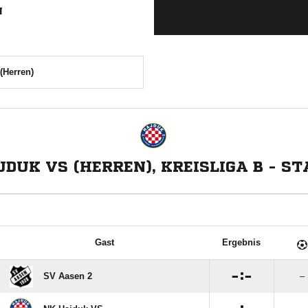
N
(Herren)
DUK VS (HERREN), KREISLIGA B - ST
Gast
Ergebnis

:

SV Aasen 2
–