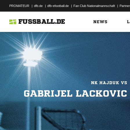
PROMATEUR
|
dfb.de
|
dfb-efootball.de
|
Fan Club Nationalmannschaft
|
Partner
FUSSBALL.DE
NEWS
L
NK HAJDUK VS
GABRIJEL LACKOVIC