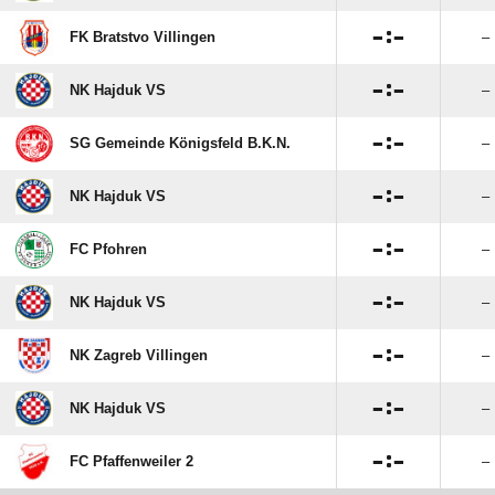

:

FK Bratstvo Villingen
–

:

NK Hajduk VS
–

:

SG Gemeinde Königsfeld B.K.N.
–

:

NK Hajduk VS
–

:

FC Pfohren
–

:

NK Hajduk VS
–

:

NK Zagreb Villingen
–

:

NK Hajduk VS
–

:

FC Pfaffenweiler 2
–