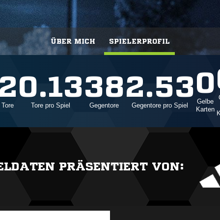
ÜBER MICH
SPIELERPROFIL
0
2
0.13
38
2.53
Gelbe
Tore
Tore pro Spiel
Gegentore
Gegentore pro Spiel
Karten
K
IELDATEN PRÄSENTIERT VON: