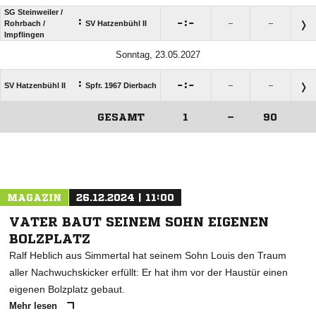
SG Steinweiler /​
:

:

Rohrbach /​
SV Hatzenbühl II
–
–
Impflingen
Sonntag, 23.05.2027
:

:

SV Hatzenbühl II
Spfr. 1967 Dierbach
–
–
GESAMT
1
–
90
ANZEIGE
MAGAZIN
26.12.2024 | 11:00
VATER BAUT SEINEM SOHN EIGENEN
BOLZPLATZ
Ralf Heblich aus Simmertal hat seinem Sohn Louis den Traum
aller Nachwuchskicker erfüllt: Er hat ihm vor der Haustür einen
eigenen Bolzplatz gebaut.
Mehr lesen