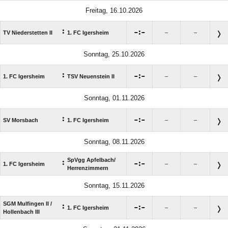
Freitag, 16.10.2026
:

:

TV Niederstetten II
1. FC Igersheim
–
–
Sonntag, 25.10.2026
:

:

1. FC Igersheim
TSV Neuenstein II
–
–
Sonntag, 01.11.2026
:

:

SV Morsbach
1. FC Igersheim
–
–
Sonntag, 08.11.2026
SpVgg Apfelbach/​
:

:

1. FC Igersheim
–
–
Herrenzimmern
Sonntag, 15.11.2026
SGM Mulfingen II /​
:

:

1. FC Igersheim
–
–
Hollenbach III