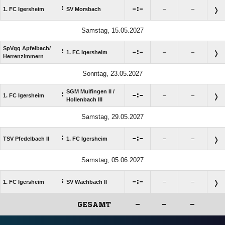
:

:

1. FC Igersheim
SV Morsbach
–
–
Samstag, 15.05.2027
SpVgg Apfelbach/​
:

:

1. FC Igersheim
–
–
Herrenzimmern
Sonntag, 23.05.2027
SGM Mulfingen II /​
:

:

1. FC Igersheim
–
–
Hollenbach III
Samstag, 29.05.2027
:

:

TSV Pfedelbach II
1. FC Igersheim
–
–
Samstag, 05.06.2027
:

:

1. FC Igersheim
SV Wachbach II
–
–
GESAMT
–
–
–
ANZEIGE