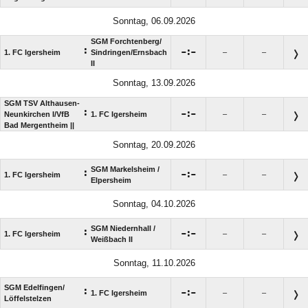
Sonntag, 06.09.2026
SGM Forchtenberg/​
:

:

1. FC Igersheim
Sindringen/​Ernsbach
–
–
II
Sonntag, 13.09.2026
SGM TSV Althausen-
:

:

Neunkirchen I/​VfB
1. FC Igersheim
–
–
Bad Mergentheim ||
Sonntag, 20.09.2026
SGM Markelsheim /​
:

:

1. FC Igersheim
–
–
Elpersheim
Sonntag, 04.10.2026
SGM Niedernhall /​
:

:

1. FC Igersheim
–
–
Weißbach II
Sonntag, 11.10.2026
SGM Edelfingen/​
:

:

1. FC Igersheim
–
–
Löffelstelzen