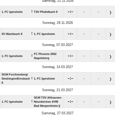
Samstag, 21.11.2026
:

:

1. FC Igersheim
TSV Pfedelbach II
–
–
Sonntag, 29.11.2026
:

:

SV Wachbach II
1. FC Igersheim
–
–
Sonntag, 07.03.2027
FC Phoenix 2002
:

:

1. FC Igersheim
–
–
Nagelsberg
Sonntag, 14.03.2027
SGM Forchtenberg/​
:

:

Sindringen/​Ernsbach
1. FC Igersheim
–
–
II
Sonntag, 21.03.2027
SGM TSV Althausen-
:

:

1. FC Igersheim
Neunkirchen I/​VfB
–
–
Bad Mergentheim ||
Samstag, 27.03.2027