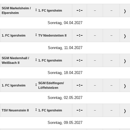
SGM Markelsheim /​
:

:

1. FC Igersheim
–
–
Elpersheim
Sonntag, 04.04.2027
:

:

1. FC Igersheim
TV Niederstetten II
–
–
Sonntag, 11.04.2027
SGM Niedernhall /​
:

:

1. FC Igersheim
–
–
Weißbach II
Sonntag, 18.04.2027
SGM Edelfingen/​
:

:

1. FC Igersheim
–
–
Löffelstelzen
Sonntag, 02.05.2027
:

:

TSV Neuenstein II
1. FC Igersheim
–
–
Sonntag, 09.05.2027