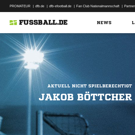
PROMATEUR
|
dfb.de
|
dfb-efootball.de
|
Fan Club Nationalmannschaft
|
Partner
FUSSBALL.DE
NEWS
L
AKTUELL NICHT SPIELBERECHTIGT
JAKOB BÖTTCHER