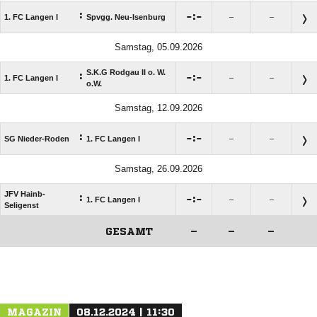
:

:

1. FC Langen I
Spvgg. Neu-Isenburg
–
–
Samstag, 05.09.2026
S.K.G Rodgau II o. W.
:

:

1. FC Langen I
–
–
o.W.
Samstag, 12.09.2026
:

:

SG Nieder-Roden
1. FC Langen I
–
–
Samstag, 26.09.2026
JFV Hainb-
:

:

1. FC Langen I
–
–
Seligenst
GESAMT
–
–
–
ANZEIGE
MAGAZIN
08.12.2024 | 11:30