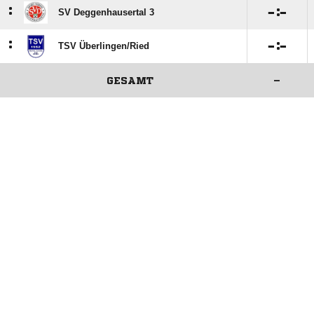
:

:

SV Deggenhausertal 3
:

:

TSV Überlingen/​Ried
GESAMT
–
ANZEIGE
ANZEIGE