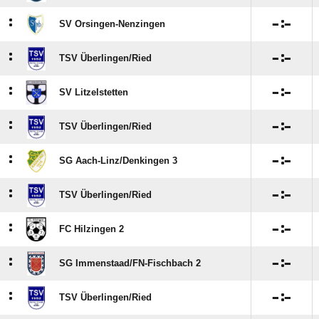
:

:

SV Orsingen-Nenzingen
:

:

TSV Überlingen/​Ried
:

:

SV Litzelstetten
:

:

TSV Überlingen/​Ried
:

:

SG Aach-Linz/​Denkingen 3
:

:

TSV Überlingen/​Ried
:

:

FC Hilzingen 2
:

:

SG Immenstaad/​FN-Fischbach 2
:

:

TSV Überlingen/​Ried