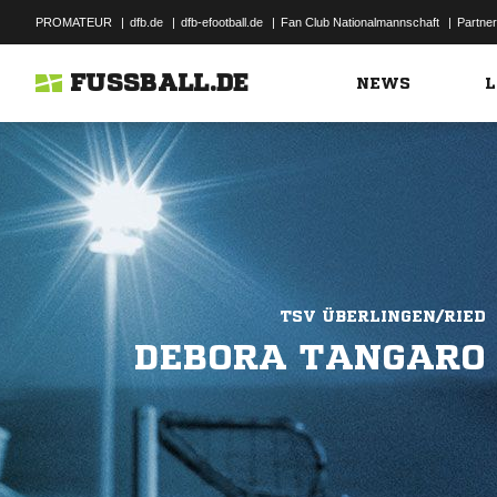
PROMATEUR
|
dfb.de
|
dfb-efootball.de
|
Fan Club Nationalmannschaft
|
Partner
FUSSBALL.DE
NEWS
L
TSV ÜBERLINGEN/RIED
DEBORA TANGARO