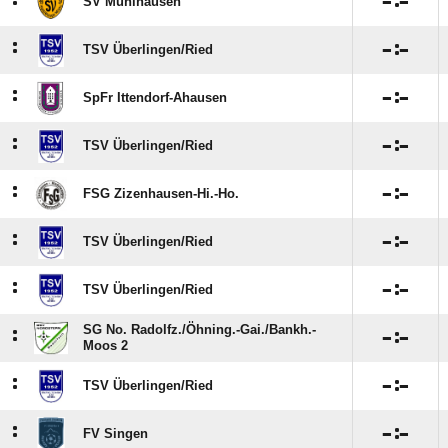
:

:

SV Mühlhausen
:

:

TSV Überlingen/​Ried
:

:

SpFr Ittendorf-Ahausen
:

:

TSV Überlingen/​Ried
:

:

FSG Zizenhausen-Hi.-Ho.
:

:

TSV Überlingen/​Ried
:

:

TSV Überlingen/​Ried
SG No. Radolfz./​Öhning.-Gai./​Bankh.-
:

:

Moos 2
:

:

TSV Überlingen/​Ried
:

:

FV Singen