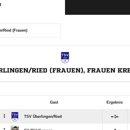
N
n/Ried (Frauen)
RLINGEN/RIED (FRAUEN), FRAUEN KRE
Gast
Ergebnis
:

:

TSV Überlingen/​Ried