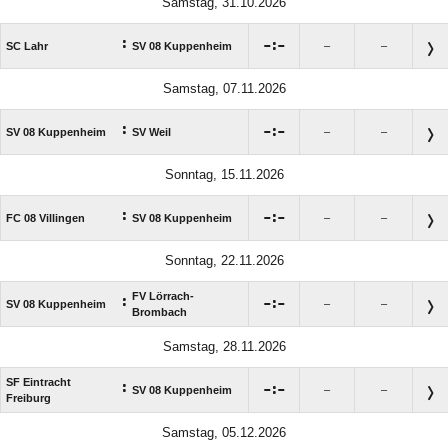
Samstag, 31.10.2026
:

:

SC Lahr
SV 08 Kuppenheim
–
–
Samstag, 07.11.2026
:

:

SV 08 Kuppenheim
SV Weil
–
–
Sonntag, 15.11.2026
:

:

FC 08 Villingen
SV 08 Kuppenheim
–
–
Sonntag, 22.11.2026
FV Lörrach-
:

:

SV 08 Kuppenheim
–
–
Brombach
Samstag, 28.11.2026
SF Eintracht
:

:

SV 08 Kuppenheim
–
–
Freiburg
Samstag, 05.12.2026