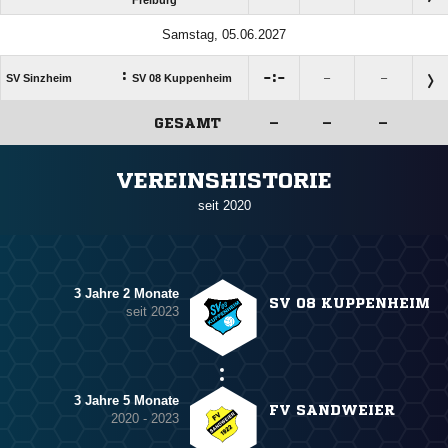
Freiburg
Samstag, 05.06.2027
:

:

SV Sinzheim
SV 08 Kuppenheim
–
–
GESAMT
–
–
–
ANZEIGE
VEREINSHISTORIE
seit 2020
3 Jahre 2 Monate
SV 08 KUPPENHEIM
seit 2023
3 Jahre 5 Monate
FV SANDWEIER
2020 - 2023