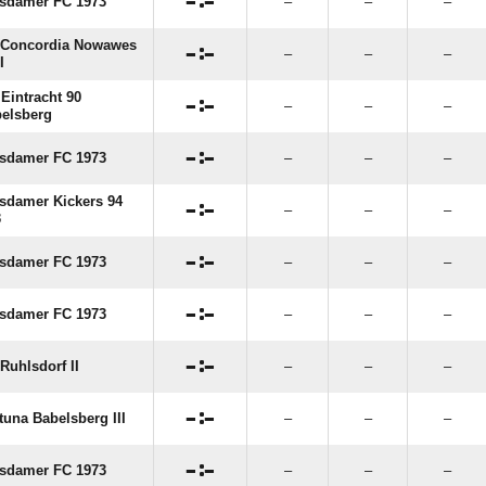

:

sdamer FC 1973
–
–
–
 Concordia Nowawes

:

–
–
–
I
Eintracht 90

:

–
–
–
elsberg

:

sdamer FC 1973
–
–
–
sdamer Kickers 94

:

–
–
–
3

:

sdamer FC 1973
–
–
–

:

sdamer FC 1973
–
–
–

:

Ruhlsdorf II
–
–
–

:

tuna Babelsberg III
–
–
–

:

sdamer FC 1973
–
–
–