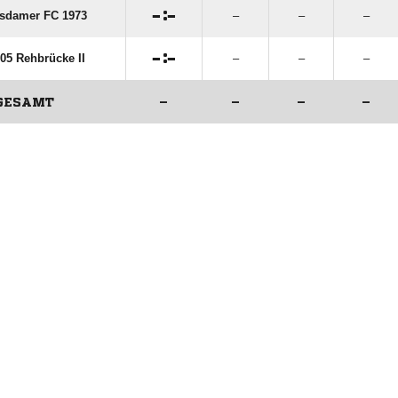

:

sdamer FC 1973
–
–
–

:

05 Rehbrücke II
–
–
–
GESAMT
–
–
–
–
ANZEIGE
ANZEIGE