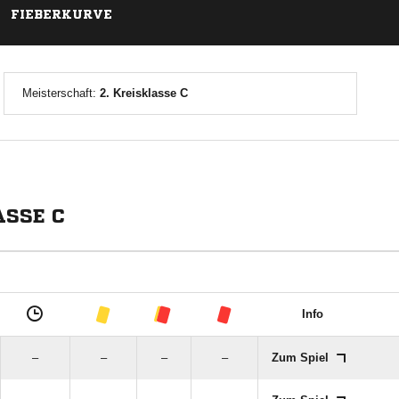
FIEBERKURVE
Meisterschaft:
2. Kreisklasse C
ASSE C
Info
–
–
–
–
Zum Spiel