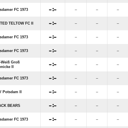

:

sdamer FC 1973
–
–
–

:

TED TELTOW FC II
–
–
–

:

sdamer FC 1973
–
–
–

:

sdamer FC 1973
–
–
–
-Weiß Groß

:

–
–
–
enicke II

:

sdamer FC 1973
–
–
–

:

 Potsdam II
–
–
–

:

ACK BEARS
–
–
–

:

sdamer FC 1973
–
–
–