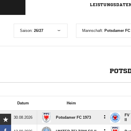
LEISTUNGSDATE
Saison:
26/27
Mannschaft:
Potsdamer FC 
POTSD
Datum
Heim
FV 
:
30.08.2026
Potsdamer FC 1973
II