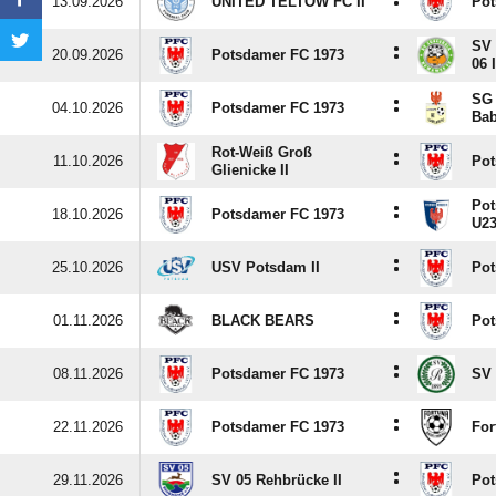
:
13.09.2026
UNITED TELTOW FC II
Pot
SV
:
20.09.2026
Potsdamer FC 1973
06 I
SG 
:
04.10.2026
Potsdamer FC 1973
Bab
Rot-Weiß Groß
:
11.10.2026
Pot
Glienicke II
Pot
:
18.10.2026
Potsdamer FC 1973
U2
:
25.10.2026
USV Potsdam II
Pot
:
01.11.2026
BLACK BEARS
Pot
:
08.11.2026
Potsdamer FC 1973
SV 
:
22.11.2026
Potsdamer FC 1973
For
:
29.11.2026
SV 05 Rehbrücke II
Pot