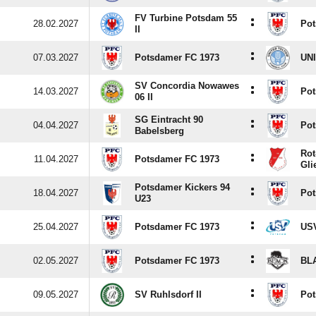
FV Turbine Potsdam 55
:
28.02.2027
Pot
II
:
07.03.2027
Potsdamer FC 1973
UNI
SV Concordia Nowawes
:
14.03.2027
Pot
06 II
SG Eintracht 90
:
04.04.2027
Pot
Babelsberg
Rot
:
11.04.2027
Potsdamer FC 1973
Gli
Potsdamer Kickers 94
:
18.04.2027
Pot
U23
:
25.04.2027
Potsdamer FC 1973
USV
:
02.05.2027
Potsdamer FC 1973
BL
:
09.05.2027
SV Ruhlsdorf II
Pot