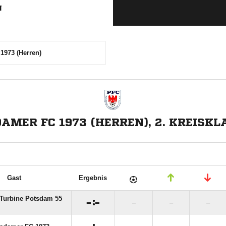
N
1973 (Herren)
AMER FC 1973 (HERREN), 2. KREISKL
Gast
Ergebnis
Turbine Potsdam 55

:

–
–
–