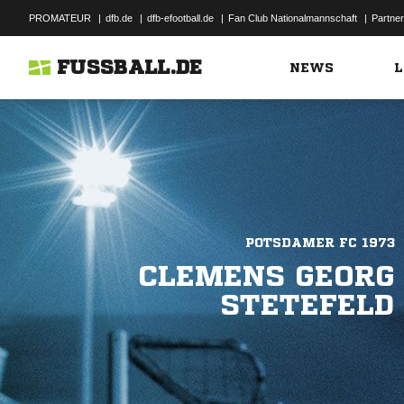
PROMATEUR
|
dfb.de
|
dfb-efootball.de
|
Fan Club Nationalmannschaft
|
Partner
FUSSBALL.DE
NEWS
L
POTSDAMER FC 1973
CLEMENS GEORG
STETEFELD