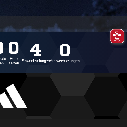
0
0
4
0
rote
Rote
Einwechselungen
Auswechselungen
ten
Karten