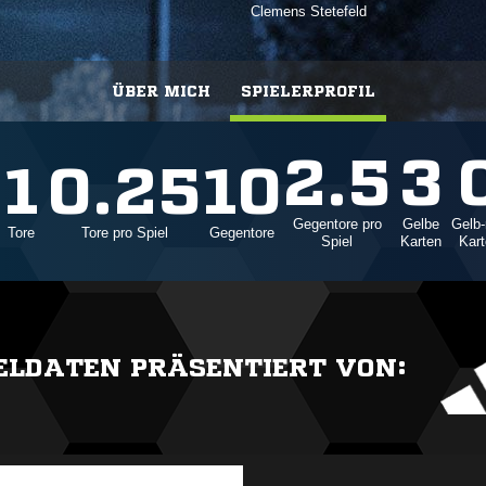
Clemens Stetefeld
ÜBER MICH
SPIELERPROFIL
2.5
3
1
0.25
10
Gegentore pro
Gelbe
Gelb-
Tore
Tore pro Spiel
Gegentore
Spiel
Karten
Kar
IELDATEN PRÄSENTIERT VON: