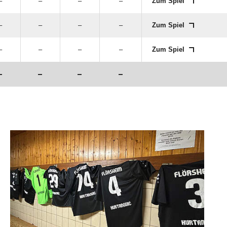
–
–
–
–
Zum Spiel
–
–
–
–
Zum Spiel
–
–
–
–
Zum Spiel
–
–
–
–