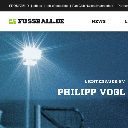
PROMATEUR
|
dfb.de
|
dfb-efootball.de
|
Fan Club Nationalmannschaft
|
Partner
FUSSBALL.DE
NEWS
L
LICHTENAUER FV
PHILIPP VOGL