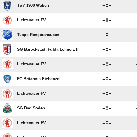

:

TSV 1900 Wabern

:

Lichtenauer FV

:

Tuspo Rengershausen

:

SG Barockstadt Fulda-Lehnerz II

:

Lichtenauer FV

:

FC Britannia Eichenzell

:

Lichtenauer FV

:

SG Bad Soden

:

Lichtenauer FV