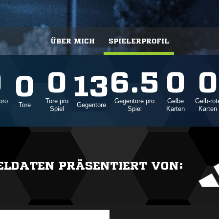
ÜBER MICH
SPIELERPROFIL
0
0
6.5
0
0
0
13
pro
Tore pro
Gegentore pro
Gelbe
Gelb-rot
Tore
Gegentore
Spiel
Spiel
Karten
Karten
IELDATEN PRÄSENTIERT VON: