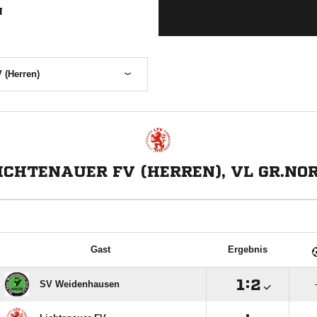
N
 (Herren)
ICHTENAUER FV (HERREN), VL GR.NO
Gast
Ergebnis

:

SV Weidenhausen