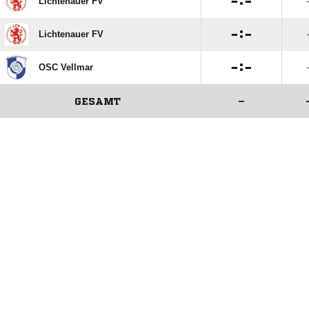

:

Lichtenauer FV

:

Lichtenauer FV

:

OSC Vellmar
GESAMT
–
ANZEIGE
ANZEIGE