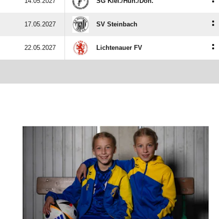
:
14.05.2027
SG Klei./​Hun./​Doh.
:
17.05.2027
SV Steinbach
:
22.05.2027
Lichtenauer FV