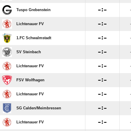

:

Tuspo Grebenstein

:

Lichtenauer FV

:

1.FC Schwalmstadt

:

SV Steinbach

:

Lichtenauer FV

:

FSV Wolfhagen

:

Lichtenauer FV

:

SG Calden/​Meimbressen

:

Lichtenauer FV