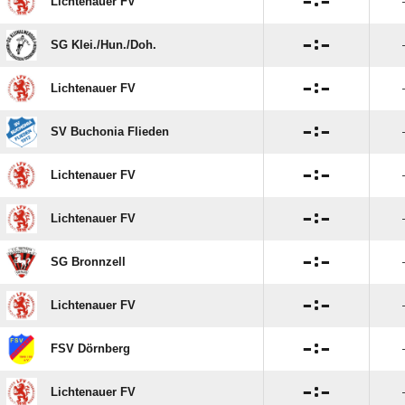

:

Lichtenauer FV

:

SG Klei./​Hun./​Doh.

:

Lichtenauer FV

:

SV Buchonia Flieden

:

Lichtenauer FV

:

Lichtenauer FV

:

SG Bronnzell

:

Lichtenauer FV

:

FSV Dörnberg

:

Lichtenauer FV