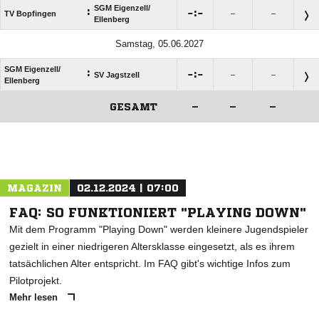
SGM Eigenzell/​
:

:

TV Bopfingen
–
–
Ellenberg
Samstag, 05.06.2027
SGM Eigenzell/​
:

:

SV Jagstzell
–
–
Ellenberg
GESAMT
–
–
–
ANZEIGE
MAGAZIN
02.12.2024 | 07:00
FAQ: SO FUNKTIONIERT "PLAYING DOWN"
Mit dem Programm "Playing Down" werden kleinere Jugendspieler
gezielt in einer niedrigeren Altersklasse eingesetzt, als es ihrem
tatsächlichen Alter entspricht. Im FAQ gibt's wichtige Infos zum
Pilotprojekt.
Mehr lesen