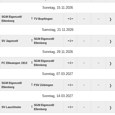
Sonntag, 15.11.2026
SGM Eigenzell/​
:

:

TV Bopfingen
–
–
Ellenberg
Samstag, 21.11.2026
SGM Eigenzell/​
:

:

SV Jagstzell
–
–
Ellenberg
Sonntag, 29.11.2026
SGM Eigenzell/​
:

:

FC Ellwangen 1913
–
–
Ellenberg
Sonntag, 07.03.2027
SGM Eigenzell/​
:

:

FSV Zöbingen
–
–
Ellenberg
Sonntag, 14.03.2027
SGM Eigenzell/​
:

:

SV Lauchheim
–
–
Ellenberg