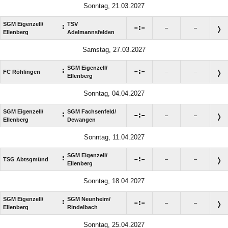
Sonntag, 21.03.2027
SGM Eigenzell/​
TSV
:

:

–
–
Ellenberg
Adelmannsfelden
Samstag, 27.03.2027
SGM Eigenzell/​
:

:

FC Röhlingen
–
–
Ellenberg
Sonntag, 04.04.2027
SGM Eigenzell/​
SGM Fachsenfeld/​
:

:

–
–
Ellenberg
Dewangen
Sonntag, 11.04.2027
SGM Eigenzell/​
:

:

TSG Abtsgmünd
–
–
Ellenberg
Sonntag, 18.04.2027
SGM Eigenzell/​
SGM Neunheim/​
:

:

–
–
Ellenberg
Rindelbach
Sonntag, 25.04.2027