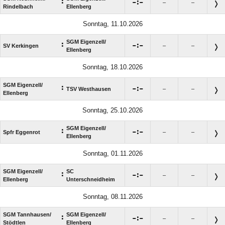
:

:

–
–
Rindelbach
Ellenberg
Sonntag, 11.10.2026
SGM Eigenzell/​
:

:

SV Kerkingen
–
–
Ellenberg
Sonntag, 18.10.2026
SGM Eigenzell/​
:

:

TSV Westhausen
–
–
Ellenberg
Sonntag, 25.10.2026
SGM Eigenzell/​
:

:

Spfr Eggenrot
–
–
Ellenberg
Sonntag, 01.11.2026
SGM Eigenzell/​
SC
:

:

–
–
Ellenberg
Unterschneidheim
Sonntag, 08.11.2026
SGM Tannhausen/​
SGM Eigenzell/​
:

:

–
–
Stödtlen
Ellenberg