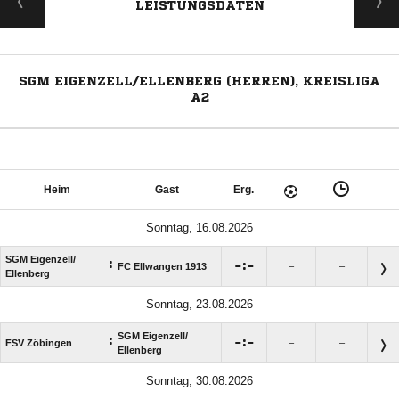
LEISTUNGSDATEN
SGM EIGENZELL/ELLENBERG (HERREN), KREISLIGA
A2
Heim
Gast
Erg.
Sonntag, 16.08.2026
SGM Eigenzell/​
:

:

FC Ellwangen 1913
–
–
Ellenberg
Sonntag, 23.08.2026
SGM Eigenzell/​
:

:

FSV Zöbingen
–
–
Ellenberg
Sonntag, 30.08.2026