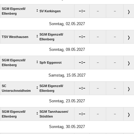
SGM Eigenzell/​
:

:

SV Kerkingen
–
–
Ellenberg
Sonntag, 02.05.2027
SGM Eigenzell/​
:

:

TSV Westhausen
–
–
Ellenberg
Sonntag, 09.05.2027
SGM Eigenzell/​
:

:

Spfr Eggenrot
–
–
Ellenberg
Samstag, 15.05.2027
SC
SGM Eigenzell/​
:

:

–
–
Unterschneidheim
Ellenberg
Sonntag, 23.05.2027
SGM Eigenzell/​
SGM Tannhausen/​
:

:

–
–
Ellenberg
Stödtlen
Sonntag, 30.05.2027