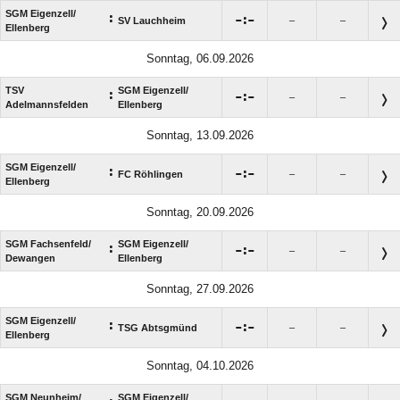
SGM Eigenzell/​
:

:

SV Lauchheim
–
–
Ellenberg
Sonntag, 06.09.2026
TSV
SGM Eigenzell/​
:

:

–
–
Adelmannsfelden
Ellenberg
Sonntag, 13.09.2026
SGM Eigenzell/​
:

:

FC Röhlingen
–
–
Ellenberg
Sonntag, 20.09.2026
SGM Fachsenfeld/​
SGM Eigenzell/​
:

:

–
–
Dewangen
Ellenberg
Sonntag, 27.09.2026
SGM Eigenzell/​
:

:

TSG Abtsgmünd
–
–
Ellenberg
Sonntag, 04.10.2026
SGM Neunheim/​
SGM Eigenzell/​