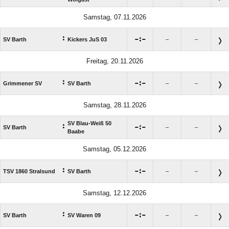
Samstag, 07.11.2026
:

:

SV Barth
Kickers JuS 03
–
–
Freitag, 20.11.2026
:

:

Grimmener SV
SV Barth
–
–
Samstag, 28.11.2026
SV Blau-Weiß 50
:

:

SV Barth
–
–
Baabe
Samstag, 05.12.2026
:

:

TSV 1860 Stralsund
SV Barth
–
–
Samstag, 12.12.2026
:

:

SV Barth
SV Waren 09
–
–