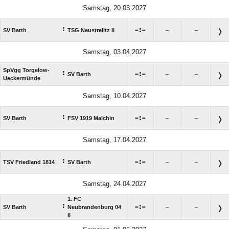
Samstag, 20.03.2027
:

:

SV Barth
TSG Neustrelitz II
–
–
Samstag, 03.04.2027
SpVgg Torgelow-
:

:

SV Barth
–
–
Ueckermünde
Samstag, 10.04.2027
:

:

SV Barth
FSV 1919 Malchin
–
–
Samstag, 17.04.2027
:

:

TSV Friedland 1814
SV Barth
–
–
Samstag, 24.04.2027
1. FC
:

:

SV Barth
Neubrandenburg 04
–
–
II