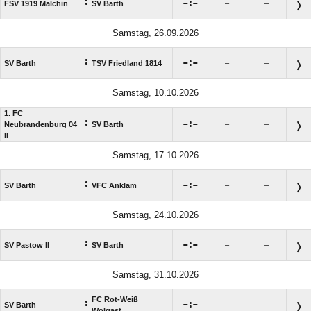
:

:

FSV 1919 Malchin
SV Barth
–
–
Samstag, 26.09.2026
:

:

SV Barth
TSV Friedland 1814
–
–
Samstag, 10.10.2026
1. FC
:

:

Neubrandenburg 04
SV Barth
–
–
II
Samstag, 17.10.2026
:

:

SV Barth
VFC Anklam
–
–
Samstag, 24.10.2026
:

:

SV Pastow II
SV Barth
–
–
Samstag, 31.10.2026
FC Rot-Weiß
:

:

SV Barth
–
–
Wolgast