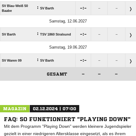
SV Blau-Weiß 50
:

:

SV Barth
–
–
Baabe
Samstag, 12.06.2027
:

:

SV Barth
TSV 1860 Stralsund
–
–
Samstag, 19.06.2027
:

:

SV Waren 09
SV Barth
–
–
GESAMT
–
–
–
ANZEIGE
MAGAZIN
02.12.2024 | 07:00
FAQ: SO FUNKTIONIERT "PLAYING DOWN"
Mit dem Programm "Playing Down" werden kleinere Jugendspieler
gezielt in einer niedrigeren Altersklasse eingesetzt, als es ihrem