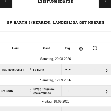
LEISTUNGSDATEN
SV BARTH I (HERREN), LANDESLIGA OST HERREN
Heim
Gast
Erg.
Samstag, 29.08.2026
:

:

TSG Neustrelitz II
SV Barth
–
–
Samstag, 12.09.2026
SpVgg Torgelow-
:

:

SV Barth
–
–
Ueckermünde
Freitag, 18.09.2026