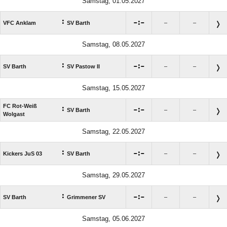
Samstag, 01.05.2027
:

:

VFC Anklam
SV Barth
–
–
Samstag, 08.05.2027
:

:

SV Barth
SV Pastow II
–
–
Samstag, 15.05.2027
FC Rot-Weiß
:

:

SV Barth
–
–
Wolgast
Samstag, 22.05.2027
:

:

Kickers JuS 03
SV Barth
–
–
Samstag, 29.05.2027
:

:

SV Barth
Grimmener SV
–
–
Samstag, 05.06.2027