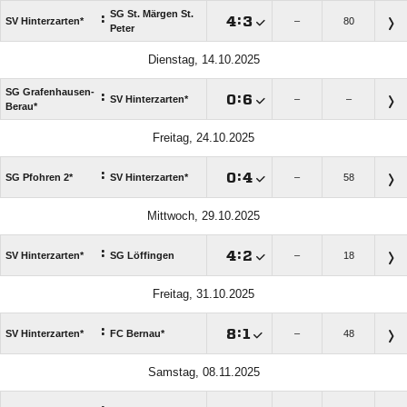
SG St. Märgen St.
:

:

SV Hinterzarten*
–
80
Peter
Dienstag, 14.10.2025
SG Grafenhausen-
:

:

SV Hinterzarten*
–
–
Berau*
Freitag, 24.10.2025
:

:

SG Pfohren 2*
SV Hinterzarten*
–
58
Mittwoch, 29.10.2025
:

:

SV Hinterzarten*
SG Löffingen
–
18
Freitag, 31.10.2025
:

:

SV Hinterzarten*
FC Bernau*
–
48
Samstag, 08.11.2025