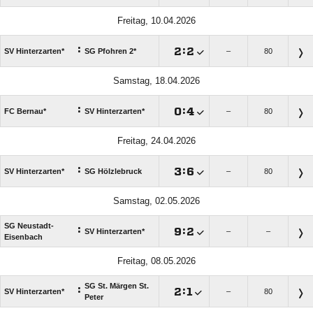
Freitag, 10.04.2026
:

:

SV Hinterzarten*
SG Pfohren 2*
–
80
Samstag, 18.04.2026
:

:

FC Bernau*
SV Hinterzarten*
–
80
Freitag, 24.04.2026
:

:

SV Hinterzarten*
SG Hölzlebruck
–
80
Samstag, 02.05.2026
SG Neustadt-
:

:

SV Hinterzarten*
–
–
Eisenbach
Freitag, 08.05.2026
SG St. Märgen St.
:

:

SV Hinterzarten*
–
80
Peter