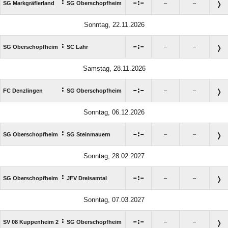
:

:

SG Markgräflerland
SG Oberschopfheim
–
–
Sonntag, 22.11.2026
:

:

SG Oberschopfheim
SC Lahr
–
–
Samstag, 28.11.2026
:

:

FC Denzlingen
SG Oberschopfheim
–
–
Sonntag, 06.12.2026
:

:

SG Oberschopfheim
SG Steinmauern
–
–
Sonntag, 28.02.2027
:

:

SG Oberschopfheim
JFV Dreisamtal
–
–
Sonntag, 07.03.2027
:

:

SV 08 Kuppenheim 2
SG Oberschopfheim
–
–