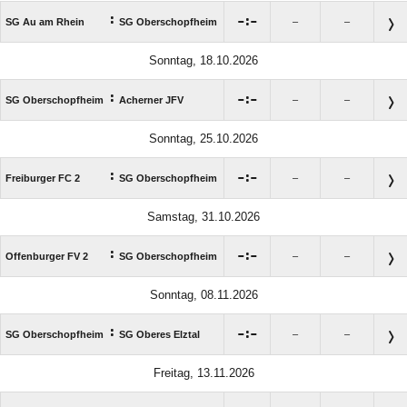
:

:

SG Au am Rhein
SG Oberschopfheim
–
–
Sonntag, 18.10.2026
:

:

SG Oberschopfheim
Acherner JFV
–
–
Sonntag, 25.10.2026
:

:

Freiburger FC 2
SG Oberschopfheim
–
–
Samstag, 31.10.2026
:

:

Offenburger FV 2
SG Oberschopfheim
–
–
Sonntag, 08.11.2026
:

:

SG Oberschopfheim
SG Oberes Elztal
–
–
Freitag, 13.11.2026