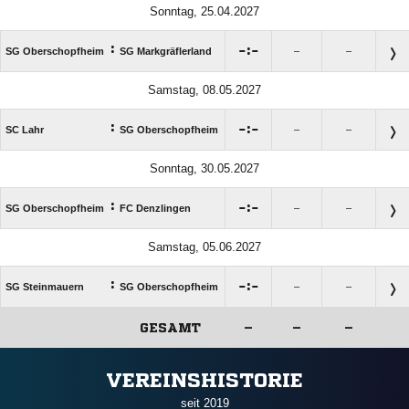
Sonntag, 25.04.2027
:

:

SG Oberschopfheim
SG Markgräflerland
–
–
Samstag, 08.05.2027
:

:

SC Lahr
SG Oberschopfheim
–
–
Sonntag, 30.05.2027
:

:

SG Oberschopfheim
FC Denzlingen
–
–
Samstag, 05.06.2027
:

:

SG Steinmauern
SG Oberschopfheim
–
–
GESAMT
–
–
–
ANZEIGE
VEREINSHISTORIE
seit 2019