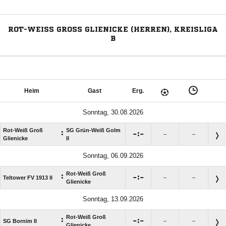
ROT-WEISS GROSS GLIENICKE (HERREN), KREISLIGA B
Heim
Gast
Erg.
Sonntag, 30.08.2026
Rot-Weiß Groß
SG Grün-Weiß Golm
:

:

–
–
Glienicke
II
Sonntag, 06.09.2026
Rot-Weiß Groß
:

:

Teltower FV 1913 II
–
–
Glienicke
Sonntag, 13.09.2026
Rot-Weiß Groß
:

:

SG Bornim II
–
–
Glienicke