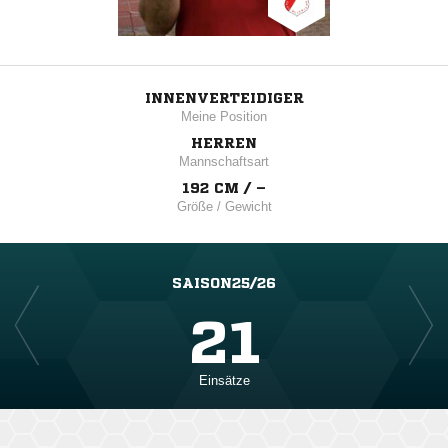
INNENVERTEIDIGER
Meine Position
HERREN
Mannschaftsart
192 CM / –
Größe / Gewicht
SAISON25/26
21
Einsätze