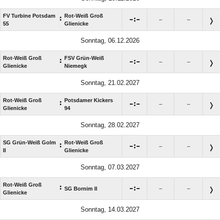
FV Turbine Potsdam
Rot-Weiß Groß
:

:

–
–
55
Glienicke
Sonntag, 06.12.2026
Rot-Weiß Groß
FSV Grün-Weiß
:

:

–
–
Glienicke
Niemegk
Sonntag, 21.02.2027
Rot-Weiß Groß
Potsdamer Kickers
:

:

–
–
Glienicke
94
Sonntag, 28.02.2027
SG Grün-Weiß Golm
Rot-Weiß Groß
:

:

–
–
II
Glienicke
Sonntag, 07.03.2027
Rot-Weiß Groß
:

:

SG Bornim II
–
–
Glienicke
Sonntag, 14.03.2027