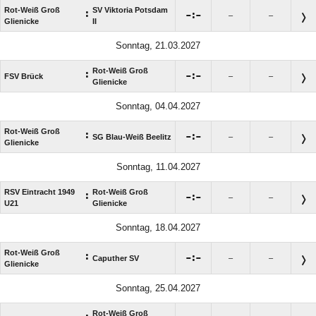
Rot-Weiß Groß
SV Viktoria Potsdam
:

:

–
–
Glienicke
II
Sonntag, 21.03.2027
Rot-Weiß Groß
:

:

FSV Brück
–
–
Glienicke
Sonntag, 04.04.2027
Rot-Weiß Groß
:

:

SG Blau-Weiß Beelitz
–
–
Glienicke
Sonntag, 11.04.2027
RSV Eintracht 1949
Rot-Weiß Groß
:

:

–
–
U21
Glienicke
Sonntag, 18.04.2027
Rot-Weiß Groß
:

:

Caputher SV
–
–
Glienicke
Sonntag, 25.04.2027
Rot-Weiß Groß