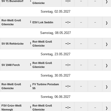
:

:

SV 71 Busendorf
–
–
Glienicke
Sonntag, 02.05.2027
Rot-Weiß Groß
:

:

ESV Lok Seddin
–
–
Glienicke
Samstag, 08.05.2027
Rot-Weiß Groß
:

:

SV 05 Rehbrücke
–
–
Glienicke
Sonntag, 23.05.2027
Rot-Weiß Groß
:

:

SV 1948 Ferch
–
–
Glienicke
Sonntag, 30.05.2027
Rot-Weiß Groß
FV Turbine Potsdam
:

:

–
–
Glienicke
55
Sonntag, 06.06.2027
FSV Grün-Weiß
Rot-Weiß Groß
:

:

–
–
Niemegk
Glienicke