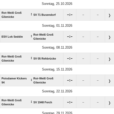
Sonntag, 25.10.2026
Rot-Weiß Groß
:

:

SV 71 Busendorf
–
–
Glienicke
Sonntag, 01.11.2026
Rot-Weiß Groß
:

:

ESV Lok Seddin
–
–
Glienicke
Sonntag, 08.11.2026
Rot-Weiß Groß
:

:

SV 05 Rehbrücke
–
–
Glienicke
Sonntag, 15.11.2026
Potsdamer Kickers
Rot-Weiß Groß
:

:

–
–
94
Glienicke
Sonntag, 22.11.2026
Rot-Weiß Groß
:

:

SV 1948 Ferch
–
–
Glienicke
Sonntag, 29.11.2026