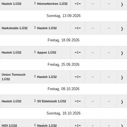
:

:

Hasloh 1.Ü32
Hörnerkirchen 1.Ü32
–
–
Sonntag, 13.09.2026
:

:

Harksheide 1.Ü32
Hasloh 1.Ü32
–
–
Freitag, 18.09.2026
:

:

Hasloh 1.Ü32
Appen 1.Ü32
–
–
Freitag, 25.09.2026
Union Tornesch
:

:

Hasloh 1.Ü32
–
–
1.Ü32
Freitag, 09.10.2026
:

:

Hasloh 1.Ü32
SV Eidelstedt 1.Ü32
–
–
Sonntag, 18.10.2026
:

:

HSV 2.Ü32
Hasloh 1.Ü32
–
–