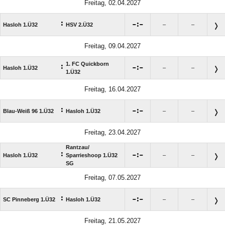
Freitag, 02.04.2027
:

:

Hasloh 1.Ü32
HSV 2.Ü32
–
–
Freitag, 09.04.2027
1. FC Quickborn
:

:

Hasloh 1.Ü32
–
–
1.Ü32
Freitag, 16.04.2027
:

:

Blau-Weiß 96 1.Ü32
Hasloh 1.Ü32
–
–
Freitag, 23.04.2027
Rantzau/​
:

:

Hasloh 1.Ü32
Sparrieshoop 1.Ü32
–
–
SG
Freitag, 07.05.2027
:

:

SC Pinneberg 1.Ü32
Hasloh 1.Ü32
–
–
Freitag, 21.05.2027