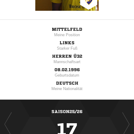
MITTELFELD
Meine Position
LINKS
Starker Fuß
HERREN Ü32
Mannschaftsart
08.02.1996
Geburtsdatum
DEUTSCH
Meine Nationalität
SAISON25/26
17