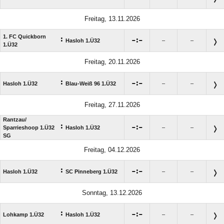
Freitag, 13.11.2026
1. FC Quickborn
:

:

Hasloh 1.Ü32
–
–
1.Ü32
Freitag, 20.11.2026
:

:

Hasloh 1.Ü32
Blau-Weiß 96 1.Ü32
–
–
Freitag, 27.11.2026
Rantzau/​
:

:

Sparrieshoop 1.Ü32
Hasloh 1.Ü32
–
–
SG
Freitag, 04.12.2026
:

:

Hasloh 1.Ü32
SC Pinneberg 1.Ü32
–
–
Sonntag, 13.12.2026
:

:

Lohkamp 1.Ü32
Hasloh 1.Ü32
–
–