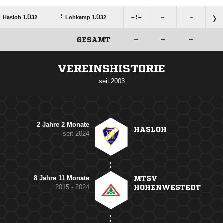
:

:

Hasloh 1.Ü32
Lohkamp 1.Ü32
–
–
GESAMT
–
–
–
ANZEIGE
VEREINSHISTORIE
seit 2003
2 Jahre 2 Monate
HASLOH
seit 2024
8 Jahre 11 Monate
MTSV
2015 - 2024
HOHENWESTEDT