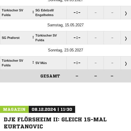
Türkischer SV
SG Edelzell/​
:

:

–
–
Fulda
Engelhelms
Samstag, 15.05.2027
Türkischer SV
:

:

SG Praforst
–
–
Fulda
Sonntag, 23.05.2027
Türkischer SV
:

:

SV Müs
–
–
Fulda
GESAMT
–
–
–
ANZEIGE
MAGAZIN
08.12.2024 | 11:30
DJK FLÖRSHEIM II: GLEICH 15-MAL
KURTANOVIC