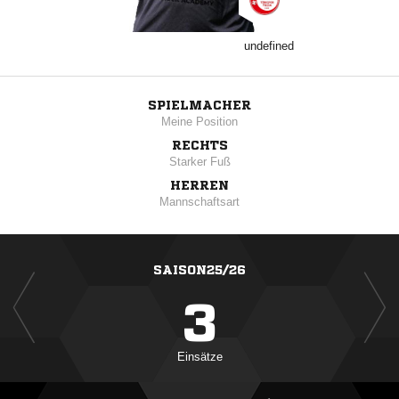
undefined
SPIELMACHER
Meine Position
RECHTS
Starker Fuß
HERREN
Mannschaftsart
SAISON25/26
3
Einsätze