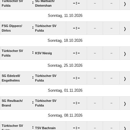
Türkischer SV
SG Marbach/​
:

:

–
–
Fulda
Dietershan
Sonntag, 11.10.2026
FSG Dipperz/​
Türkischer SV
:

:

–
–
Dirlos
Fulda
Sonntag, 18.10.2026
Türkischer SV
:

:

KSV Niesig
–
–
Fulda
Sonntag, 25.10.2026
SG Edelzell/​
Türkischer SV
:

:

–
–
Engelhelms
Fulda
Sonntag, 01.11.2026
SG Reulbach/​
Türkischer SV
:

:

–
–
Brand
Fulda
Sonntag, 08.11.2026
Türkischer SV
:

:

TSV Bachrain
–
–