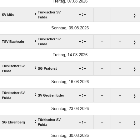
Freitag, 07.08.2026
Türkischer SV
:

:

SV Müs
–
–
Fulda
Sonntag, 09.08.2026
Türkischer SV
:

:

TSV Bachrain
–
–
Fulda
Freitag, 14.08.2026
Türkischer SV
:

:

SG Praforst
–
–
Fulda
Sonntag, 16.08.2026
Türkischer SV
:

:

SV Großenlüder
–
–
Fulda
Sonntag, 23.08.2026
Türkischer SV
:

:

SG Ehrenberg
–
–
Fulda
Sonntag, 30.08.2026