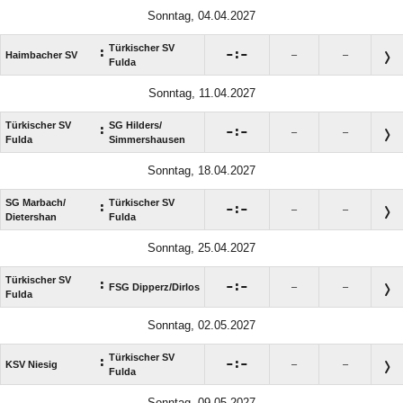
Sonntag, 04.04.2027
Türkischer SV
:

:

Haimbacher SV
–
–
Fulda
Sonntag, 11.04.2027
Türkischer SV
SG Hilders/​
:

:

–
–
Fulda
Simmershausen
Sonntag, 18.04.2027
SG Marbach/​
Türkischer SV
:

:

–
–
Dietershan
Fulda
Sonntag, 25.04.2027
Türkischer SV
:

:

FSG Dipperz/​Dirlos
–
–
Fulda
Sonntag, 02.05.2027
Türkischer SV
:

:

KSV Niesig
–
–
Fulda
Sonntag, 09.05.2027