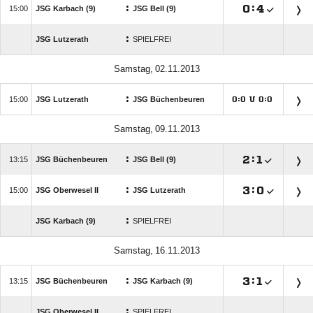
:

:


JSG Karbach (9)
JSG Bell (9)
:
JSG Lutzerath
SPIELFREI
 
:

JSG Lutzerath
JSG Büchenbeuren
:
U
:




 
:

:


JSG Büchenbeuren
JSG Bell (9)
:

:


JSG Oberwesel II
JSG Lutzerath
:
JSG Karbach (9)
SPIELFREI
 
:

:


JSG Büchenbeuren
JSG Karbach (9)
:
JSG Oberwesel II
SPIELFREI