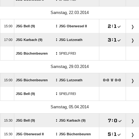
 
:

:


JSG Bell (9)
JSG Oberwesel II
:

:


JSG Karbach (9)
JSG Lutzerath
:
JSG Büchenbeuren
SPIELFREI
 
:

JSG Büchenbeuren
JSG Lutzerath
:
U
:




:
JSG Bell (9)
SPIELFREI
 
:

:


JSG Bell (9)
JSG Karbach (9)
:

:


JSG Oberwesel II
JSG Büchenbeuren