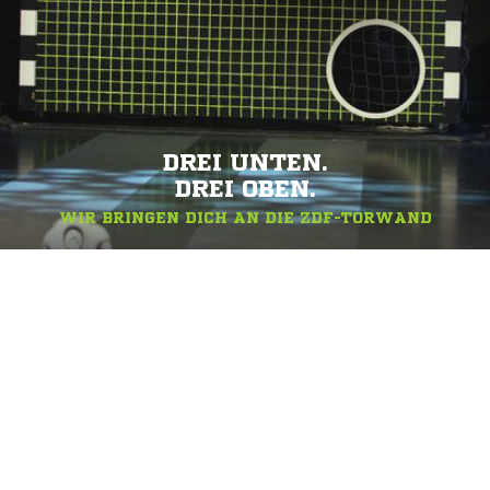
DREI UNTEN.
DREI OBEN.
WIR BRINGEN DICH AN DIE ZDF-TORWAND