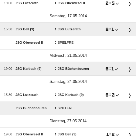
:

:


JSG Lutzerath
JSG Oberwesel II
 
:

:


JSG Bell (9)
JSG Lutzerath
:
JSG Oberwesel II
SPIELFREI
 
:

:


JSG Karbach (9)
JSG Büchenbeuren
 
:

:


JSG Lutzerath
JSG Karbach (9)
:
JSG Büchenbeuren
SPIELFREI
 
:

:


JSG Oberwesel II
JSG Bell (9)