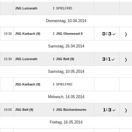
:
JSG Lutzerath
SPIELFREI
 
:

:


JSG Karbach (9)
JSG Oberwesel II
 
:

:


JSG Lutzerath
JSG Bell (9)
 
:
JSG Karbach (9)
SPIELFREI
 
:

:


JSG Bell (9)
JSG Büchenbeuren
 