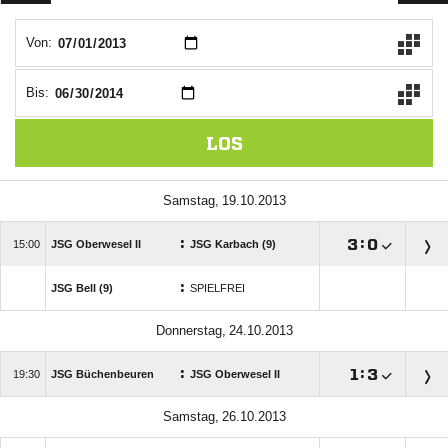
Von:
Bis:
LOS
 
:

:


JSG Oberwesel II
JSG Karbach (9)
:
JSG Bell (9)
SPIELFREI
 
:

:


JSG Büchenbeuren
JSG Oberwesel II
 