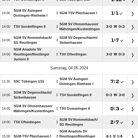
SGM SV Auingen/​
:

:


SGM TSV Pliezhausen I
Dottingen-Rietheim I
SGM SV Ohmenhausen/​
:

TSV Sondelfingen II
:
W
:




Mähringen/​Kusterdingen
SGM SV Rommelsbach/​
SGM SV Degerschlacht/​
:

:


SG Reutlingen
Sickenhausen
SGM Anadolu SV
:

Reutlingen/​Reutlinger
TSV Ofterdingen
:
W
:




Juniors II
 
SGM SV Auingen/​
:

:


SSC Tübingen U15
Dottingen-Rietheim I
SGM SV Degerschlacht/​
:

TSV Sondelfingen II
:
W
:




Sickenhausen
SGM SV Ohmenhausen/​
:

:


TSV Gomaringen II
Mähringen/​Kusterdingen
SGM SV Rommelsbach/​
:

:


TSV Ofterdingen
SG Reutlingen
SGM Anadolu SV
:

SGM TSV Pliezhausen I
Reutlingen/​Reutlinger
:
U
:



