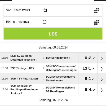
Von:
Bis:
LOS
 
SGM SV Auingen/​
:

:


TSV Sondelfingen II
Dottingen-Rietheim I
SGM SV Ohmenhausen/​
:

:


SSC Tübingen U15
Mähringen/​Kusterdingen
SGM SV Degerschlacht/​
:

:


SGM TSV Pliezhausen I
Sickenhausen
SGM Anadolu SV
SGM SV Rommelsbach/​
:

:


Reutlingen/​Reutlinger
SG Reutlingen
Juniors II
 