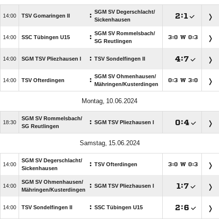
SGM SV Degerschlacht/​
:

:


TSV Gomaringen II
Sickenhausen
SGM SV Rommelsbach/​
:

SSC Tübingen U15
:
W
:




SG Reutlingen
:

:


SGM TSV Pliezhausen I
TSV Sondelfingen II
SGM SV Ohmenhausen/​
:

TSV Ofterdingen
:
W
:




Mähringen/​Kusterdingen
 
SGM SV Rommelsbach/​
:

:


SGM TSV Pliezhausen I
SG Reutlingen
 
SGM SV Degerschlacht/​
:

TSV Ofterdingen
:
W
:




Sickenhausen
SGM SV Ohmenhausen/​
:

:


SGM TSV Pliezhausen I
Mähringen/​Kusterdingen
:

:


TSV Sondelfingen II
SSC Tübingen U15