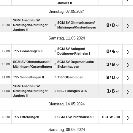
Juniors II
 
SGM Anadolu SV
SGM SV Ohmenhausen/​
:

:


Reutlingen/​Reutlinger
Mähringen/​Kusterdingen
Juniors II
 
SGM SV Auingen/​
:

:


TSV Gomaringen II
Dottingen-Rietheim I
SGM SV Ohmenhausen/​
SGM SV Degerschlacht/​
:

:


Mähringen/​Kusterdingen
Sickenhausen
:

:


TSV Sondelfingen II
TSV Ofterdingen
SGM Anadolu SV
:

:


Reutlingen/​Reutlinger
SSC Tübingen U15
Juniors II
 
:

TSV Ofterdingen
SGM TSV Pliezhausen I
:
W
:




 