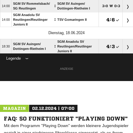
SGM SV Rommelsbach/​
SGM SV Auingen/​
:

:
W
:




SG Reutlingen
Dottingen-Rietheim I
SGM Anadolu SV
:

:


Reutlingen/​Reutlinger
TSV Gomaringen II
Juniors II
 
SGM Anadolu SV
SGM SV Auingen/​
:

:


Reutlingen/​Reutlinger
Dottingen-Rietheim I
Juniors II
Legende
ANZEIGE
MAGAZIN
02.12.2024 | 07:00
FAQ: SO FUNKTIONIERT "PLAYING DOWN"
Mit dem Programm "Playing Down" werden kleinere Jugendspieler
gezielt in einer niedrigeren Altersklasse eingesetzt, als es ihrem