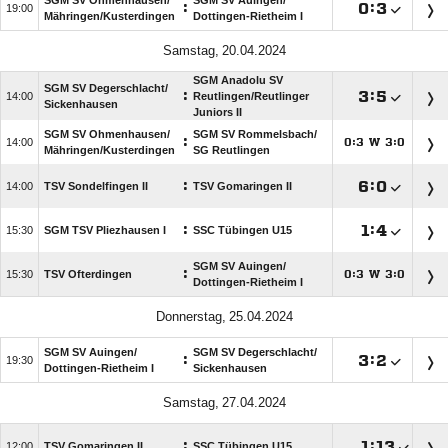
SGM SV Ohmenhausen/​
SGM SV Auingen/​
:

:


Mähringen/​Kusterdingen
Dottingen-Rietheim I
 
SGM Anadolu SV
SGM SV Degerschlacht/​
:

:


Reutlingen/​Reutlinger
Sickenhausen
Juniors II
SGM SV Ohmenhausen/​
SGM SV Rommelsbach/​
:

:
W
:




Mähringen/​Kusterdingen
SG Reutlingen
:

:


TSV Sondelfingen II
TSV Gomaringen II
:

:


SGM TSV Pliezhausen I
SSC Tübingen U15
SGM SV Auingen/​
:

TSV Ofterdingen
:
W
:




Dottingen-Rietheim I
 
SGM SV Auingen/​
SGM SV Degerschlacht/​
:

:


Dottingen-Rietheim I
Sickenhausen
 
:

:


TSV Gomaringen II
SSC Tübingen U15