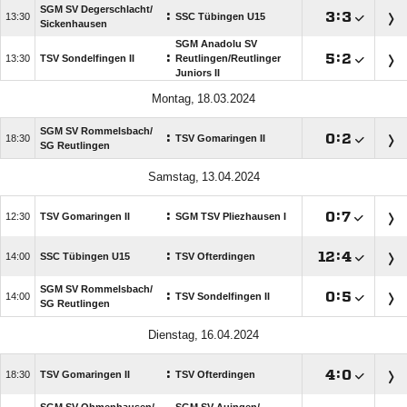
SGM SV Degerschlacht/​
:

:


SSC Tübingen U15
Sickenhausen
SGM Anadolu SV
:

:


TSV Sondelfingen II
Reutlingen/​Reutlinger
Juniors II
 
SGM SV Rommelsbach/​
:

:


TSV Gomaringen II
SG Reutlingen
 
:

:


TSV Gomaringen II
SGM TSV Pliezhausen I
:

:


SSC Tübingen U15
TSV Ofterdingen
SGM SV Rommelsbach/​
:

:


TSV Sondelfingen II
SG Reutlingen
 
:

:


TSV Gomaringen II
TSV Ofterdingen