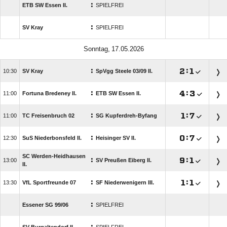
:
ETB SW Essen II.
SPIELFREI
:
SV Kray
SPIELFREI
 
:

:


SV Kray
SpVgg Steele 03/​09 II.
:

:


Fortuna Bredeney II.
ETB SW Essen II.
:

:


TC Freisenbruch 02
SG Kupferdreh-Byfang
:

:


SuS Niederbonsfeld II.
Heisinger SV II.
SC Werden-Heidhausen
:

:


SV Preußen Eiberg II.
II.
:

:


VfL Sportfreunde 07
SF Niederwenigern III.
:
Essener SG 99/​06
SPIELFREI