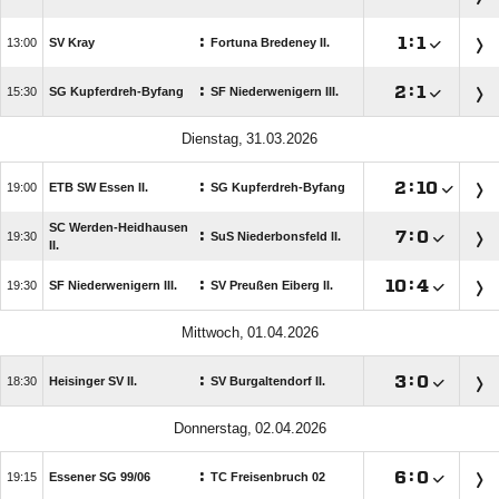
:

:


SV Kray
Fortuna Bredeney II.
:

:


SG Kupferdreh-Byfang
SF Niederwenigern III.
 
:

:


ETB SW Essen II.
SG Kupferdreh-Byfang
SC Werden-Heidhausen
:

:


SuS Niederbonsfeld II.
II.
:

:


SF Niederwenigern III.
SV Preußen Eiberg II.
 
:

:


Heisinger SV II.
SV Burgaltendorf II.
 
:

:


Essener SG 99/​06
TC Freisenbruch 02