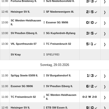
:

:


Fortuna Bredeney II.
SuS Niederbonsfeld II.
:

:


Heisinger SV II.
SF Niederwenigern III.
SC Werden-Heidhausen
:

:


Essener SG 99/​06
II.
:

:


SV Preußen Eiberg II.
SG Kupferdreh-Byfang
:

:


VfL Sportfreunde 07
TC Freisenbruch 02
:
SV Kray
SPIELFREI
 
:

:


SpVgg Steele 03/​09 II.
SV Burgaltendorf II.
:

:


Essener SG 99/​06
SV Preußen Eiberg II.
SC Werden-Heidhausen
:

TC Freisenbruch 02
:
W
:




II.
:

:


Heisinger SV II.
ETB SW Essen II.