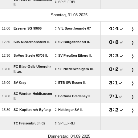
:
SPIELFREI
II.
 
:

:


Essener SG 99/​06
VfL Sportfreunde 07
:

:


SuS Niederbonsfeld II.
SV Burgaltendorf II.
:

:


SpVgg Steele 03/​09 II.
SV Preußen Eiberg II.
FC Blau-Gelb Überruhr
:

:


SF Niederwenigern III.
II. zg.
:

:


SV Kray
ETB SW Essen II.
SC Werden-Heidhausen
:

:


Fortuna Bredeney II.
II.
:

:


SG Kupferdreh-Byfang
Heisinger SV II.
:
TC Freisenbruch 02
SPIELFREI
 