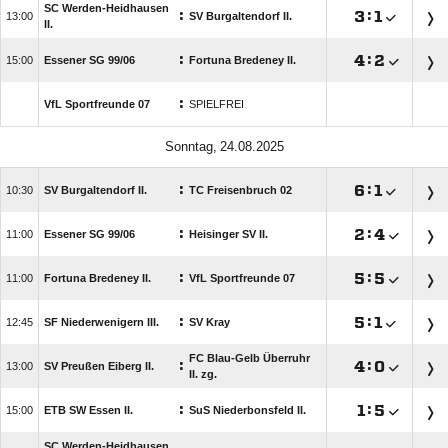
SC Werden-Heidhausen
:

:


SV Burgaltendorf II.
II.
:

:


Essener SG 99/​06
Fortuna Bredeney II.
:
VfL Sportfreunde 07
SPIELFREI
 
:

:


SV Burgaltendorf II.
TC Freisenbruch 02
:

:


Essener SG 99/​06
Heisinger SV II.
:

:


Fortuna Bredeney II.
VfL Sportfreunde 07
:

:


SF Niederwenigern III.
SV Kray
FC Blau-Gelb Überruhr
:

:


SV Preußen Eiberg II.
II. zg.
:

:


ETB SW Essen II.
SuS Niederbonsfeld II.
SC Werden-Heidhausen