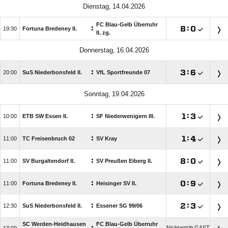
 
FC Blau-Gelb Überruhr
:

:


Fortuna Bredeney II.
II. zg.
 
:

:


SuS Niederbonsfeld II.
VfL Sportfreunde 07
 
:

:


ETB SW Essen II.
SF Niederwenigern III.
:

:


TC Freisenbruch 02
SV Kray
:

:


SV Burgaltendorf II.
SV Preußen Eiberg II.
:

:


Fortuna Bredeney II.
Heisinger SV II.
:

:


SuS Niederbonsfeld II.
Essener SG 99/​06
SC Werden-Heidhausen
FC Blau-Gelb Überruhr
Nichtantritt GAST