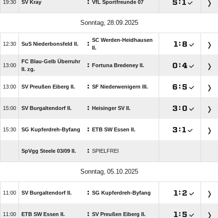
:

:


SV Kray
VfL Sportfreunde 07
 
SC Werden-Heidhausen
:

:


SuS Niederbonsfeld II.
II.
FC Blau-Gelb Überruhr
:

:


Fortuna Bredeney II.
II. zg.
:

:


SV Preußen Eiberg II.
SF Niederwenigern III.
:

:


SV Burgaltendorf II.
Heisinger SV II.
:

:


SG Kupferdreh-Byfang
ETB SW Essen II.
:
SpVgg Steele 03/​09 II.
SPIELFREI
 
:

:


SV Burgaltendorf II.
SG Kupferdreh-Byfang
:

:


ETB SW Essen II.
SV Preußen Eiberg II.