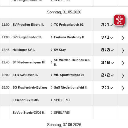
:
SV Burgaltendorf II.
SPIELFREI
 
:

:


SV Preußen Eiberg II.
TC Freisenbruch 02
:

:


SV Burgaltendorf II.
Fortuna Bredeney II.
:

:


Heisinger SV II.
SV Kray
SC Werden-Heidhausen
:

:


SF Niederwenigern III.
II.
:

:


ETB SW Essen II.
VfL Sportfreunde 07
:

:


SG Kupferdreh-Byfang
SuS Niederbonsfeld II.
:
Essener SG 99/​06
SPIELFREI
:
SpVgg Steele 03/​09 II.
SPIELFREI
 