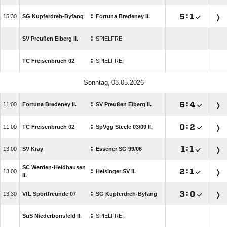
:

:


SG Kupferdreh-Byfang
Fortuna Bredeney II.
:
SV Preußen Eiberg II.
SPIELFREI
:
TC Freisenbruch 02
SPIELFREI
 
:

:


Fortuna Bredeney II.
SV Preußen Eiberg II.
:

:


TC Freisenbruch 02
SpVgg Steele 03/​09 II.
:

:


SV Kray
Essener SG 99/​06
SC Werden-Heidhausen
:

:


Heisinger SV II.
II.
:

:


VfL Sportfreunde 07
SG Kupferdreh-Byfang
:
SuS Niederbonsfeld II.
SPIELFREI