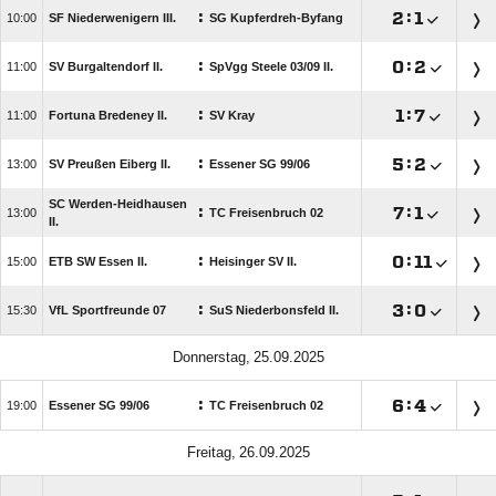
:

:


SF Niederwenigern III.
SG Kupferdreh-Byfang
:

:


SV Burgaltendorf II.
SpVgg Steele 03/​09 II.
:

:


Fortuna Bredeney II.
SV Kray
:

:


SV Preußen Eiberg II.
Essener SG 99/​06
SC Werden-Heidhausen
:

:


TC Freisenbruch 02
II.
:

:


ETB SW Essen II.
Heisinger SV II.
:

:


VfL Sportfreunde 07
SuS Niederbonsfeld II.
 
:

:


Essener SG 99/​06
TC Freisenbruch 02
 