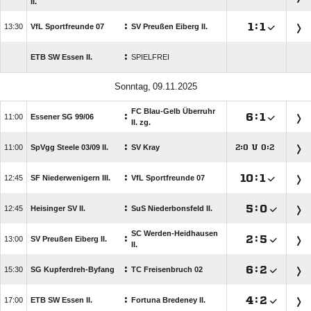
II.
:

:


VfL Sportfreunde 07
SV Preußen Eiberg II.
:
ETB SW Essen II.
SPIELFREI
 
FC Blau-Gelb Überruhr
:

:


Essener SG 99/​06
II. zg.
:

SpVgg Steele 03/​09 II.
SV Kray
:
U
:




:

:


SF Niederwenigern III.
VfL Sportfreunde 07
:

:


Heisinger SV II.
SuS Niederbonsfeld II.
SC Werden-Heidhausen
:

:


SV Preußen Eiberg II.
II.
:

:


SG Kupferdreh-Byfang
TC Freisenbruch 02
:

:


ETB SW Essen II.
Fortuna Bredeney II.