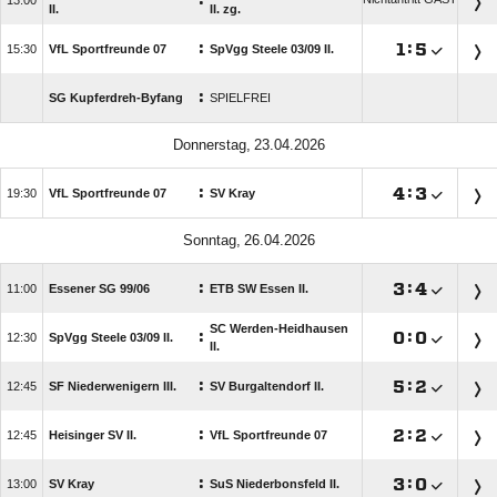
:

II.
II. zg.
:

:


VfL Sportfreunde 07
SpVgg Steele 03/​09 II.
:
SG Kupferdreh-Byfang
SPIELFREI
 
:

:


VfL Sportfreunde 07
SV Kray
 
:

:


Essener SG 99/​06
ETB SW Essen II.
SC Werden-Heidhausen
:

:


SpVgg Steele 03/​09 II.
II.
:

:


SF Niederwenigern III.
SV Burgaltendorf II.
:

:


Heisinger SV II.
VfL Sportfreunde 07
:

:


SV Kray
SuS Niederbonsfeld II.