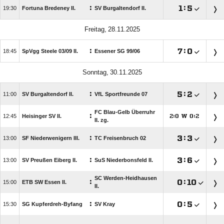
:

:


Fortuna Bredeney II.
SV Burgaltendorf II.
 
:

:


SpVgg Steele 03/​09 II.
Essener SG 99/​06
 
:

:


SV Burgaltendorf II.
VfL Sportfreunde 07
FC Blau-Gelb Überruhr
:

Heisinger SV II.
:
W
:




II. zg.
:

:


SF Niederwenigern III.
TC Freisenbruch 02
:

:


SV Preußen Eiberg II.
SuS Niederbonsfeld II.
SC Werden-Heidhausen
:

:


ETB SW Essen II.
II.
:

:


SG Kupferdreh-Byfang
SV Kray