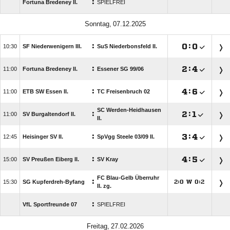
:
Fortuna Bredeney II.
SPIELFREI
 
:

:


SF Niederwenigern III.
SuS Niederbonsfeld II.
:

:


Fortuna Bredeney II.
Essener SG 99/​06
:

:


ETB SW Essen II.
TC Freisenbruch 02
SC Werden-Heidhausen
:

:


SV Burgaltendorf II.
II.
:

:


Heisinger SV II.
SpVgg Steele 03/​09 II.
:

:


SV Preußen Eiberg II.
SV Kray
FC Blau-Gelb Überruhr
:

SG Kupferdreh-Byfang
:
W
:




II. zg.
:
VfL Sportfreunde 07
SPIELFREI
 