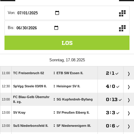
Von:
Bis:
LOS
 
:

:


TC Freisenbruch 02
ETB SW Essen II.
:

:


SpVgg Steele 03/​09 II.
Heisinger SV II.
FC Blau-Gelb Überruhr
:

:


SG Kupferdreh-Byfang
II. zg.
:

:


SV Kray
SV Preußen Eiberg II.
:

:


SuS Niederbonsfeld II.
SF Niederwenigern III.