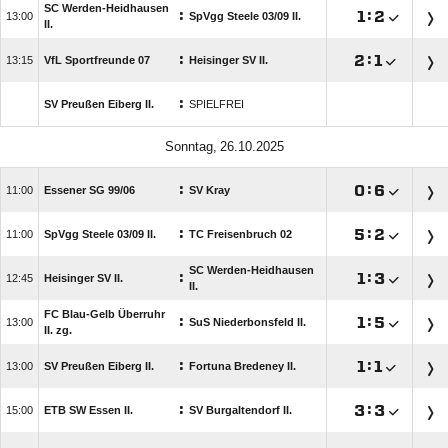
SC Werden-Heidhausen
:

:


SpVgg Steele 03/​09 II.
II.
:

:


VfL Sportfreunde 07
Heisinger SV II.
:
SV Preußen Eiberg II.
SPIELFREI
 
:

:


Essener SG 99/​06
SV Kray
:

:


SpVgg Steele 03/​09 II.
TC Freisenbruch 02
SC Werden-Heidhausen
:

:


Heisinger SV II.
II.
FC Blau-Gelb Überruhr
:

:


SuS Niederbonsfeld II.
II. zg.
:

:


SV Preußen Eiberg II.
Fortuna Bredeney II.
:

:


ETB SW Essen II.
SV Burgaltendorf II.