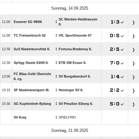
 
SC Werden-Heidhausen
:

:


Essener SG 99/​06
II.
:

:


TC Freisenbruch 02
VfL Sportfreunde 07
:

:


SuS Niederbonsfeld II.
Fortuna Bredeney II.
:

:


SpVgg Steele 03/​09 II.
ETB SW Essen II.
FC Blau-Gelb Überruhr
:

:


SV Burgaltendorf II.
II. zg.
:

:


SF Niederwenigern III.
Heisinger SV II.
:

:


SG Kupferdreh-Byfang
SV Preußen Eiberg II.
:
SV Kray
SPIELFREI
 