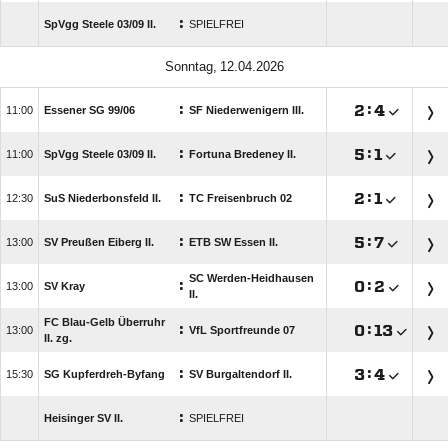
:
SpVgg Steele 03/​09 II.
SPIELFREI
 
:

:


Essener SG 99/​06
SF Niederwenigern III.
:

:


SpVgg Steele 03/​09 II.
Fortuna Bredeney II.
:

:


SuS Niederbonsfeld II.
TC Freisenbruch 02
:

:


SV Preußen Eiberg II.
ETB SW Essen II.
SC Werden-Heidhausen
:

:


SV Kray
II.
FC Blau-Gelb Überruhr
:

:


VfL Sportfreunde 07
II. zg.
:

:


SG Kupferdreh-Byfang
SV Burgaltendorf II.
:
Heisinger SV II.
SPIELFREI