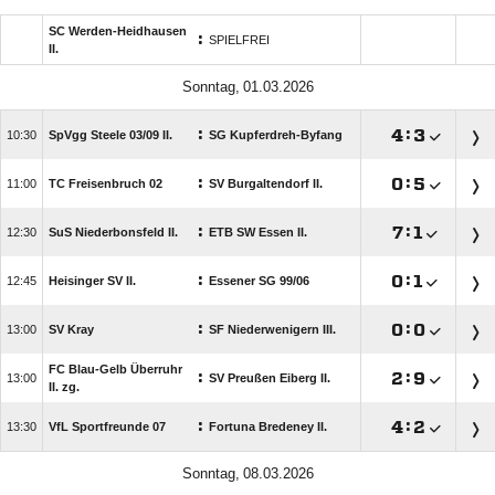
SC Werden-Heidhausen
:
SPIELFREI
II.
 
:

:


SpVgg Steele 03/​09 II.
SG Kupferdreh-Byfang
:

:


TC Freisenbruch 02
SV Burgaltendorf II.
:

:


SuS Niederbonsfeld II.
ETB SW Essen II.
:

:


Heisinger SV II.
Essener SG 99/​06
:

:


SV Kray
SF Niederwenigern III.
FC Blau-Gelb Überruhr
:

:


SV Preußen Eiberg II.
II. zg.
:

:


VfL Sportfreunde 07
Fortuna Bredeney II.
 