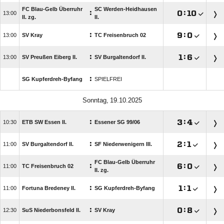
FC Blau-Gelb Überruhr
SC Werden-Heidhausen
:

:


II. zg.
II.
:

:


SV Kray
TC Freisenbruch 02
:

:


SV Preußen Eiberg II.
SV Burgaltendorf II.
:
SG Kupferdreh-Byfang
SPIELFREI
 
:

:


ETB SW Essen II.
Essener SG 99/​06
:

:


SV Burgaltendorf II.
SF Niederwenigern III.
FC Blau-Gelb Überruhr
:

:


TC Freisenbruch 02
II. zg.
:

:


Fortuna Bredeney II.
SG Kupferdreh-Byfang
:

:


SuS Niederbonsfeld II.
SV Kray