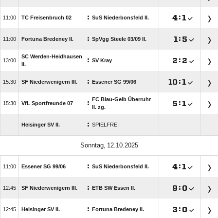
:

:


TC Freisenbruch 02
SuS Niederbonsfeld II.
:

:


Fortuna Bredeney II.
SpVgg Steele 03/​09 II.
SC Werden-Heidhausen
:

:


SV Kray
II.
:

:


SF Niederwenigern III.
Essener SG 99/​06
FC Blau-Gelb Überruhr
:

:


VfL Sportfreunde 07
II. zg.
:
Heisinger SV II.
SPIELFREI
 
:

:


Essener SG 99/​06
SuS Niederbonsfeld II.
:

:


SF Niederwenigern III.
ETB SW Essen II.
:

:


Heisinger SV II.
Fortuna Bredeney II.