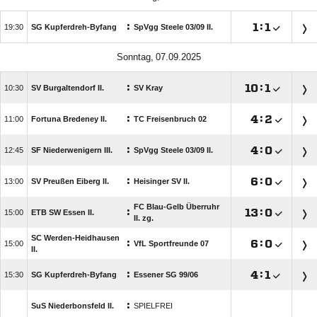
:

:


SG Kupferdreh-Byfang
SpVgg Steele 03/​09 II.
 
:

:


SV Burgaltendorf II.
SV Kray
:

:


Fortuna Bredeney II.
TC Freisenbruch 02
:

:


SF Niederwenigern III.
SpVgg Steele 03/​09 II.
:

:


SV Preußen Eiberg II.
Heisinger SV II.
FC Blau-Gelb Überruhr
:

:


ETB SW Essen II.
II. zg.
SC Werden-Heidhausen
:

:


VfL Sportfreunde 07
II.
:

:


SG Kupferdreh-Byfang
Essener SG 99/​06
:
SuS Niederbonsfeld II.
SPIELFREI