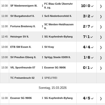
FC Blau-Gelb Überruhr
:

:


SF Niederwenigern III.
II. zg.
:

:


SV Burgaltendorf II.
SuS Niederbonsfeld II.
SC Werden-Heidhausen
:

:


Fortuna Bredeney II.
II.
:

:


Heisinger SV II.
SG Kupferdreh-Byfang
:

:


ETB SW Essen II.
SV Kray
:

:


SV Preußen Eiberg II.
SpVgg Steele 03/​09 II.
:

:


VfL Sportfreunde 07
Essener SG 99/​06
:
TC Freisenbruch 02
SPIELFREI
 
:

:


Essener SG 99/​06
SG Kupferdreh-Byfang