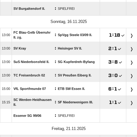
:
SV Burgaltendorf II.
SPIELFREI
 
FC Blau-Gelb Überruhr
:

:


SpVgg Steele 03/​09 II.
II. zg.
:

:


SV Kray
Heisinger SV II.
:

:


SuS Niederbonsfeld II.
SG Kupferdreh-Byfang
:

:


TC Freisenbruch 02
SV Preußen Eiberg II.
:

:


VfL Sportfreunde 07
ETB SW Essen II.
SC Werden-Heidhausen
:

:


SF Niederwenigern III.
II.
:
Essener SG 99/​06
SPIELFREI
 