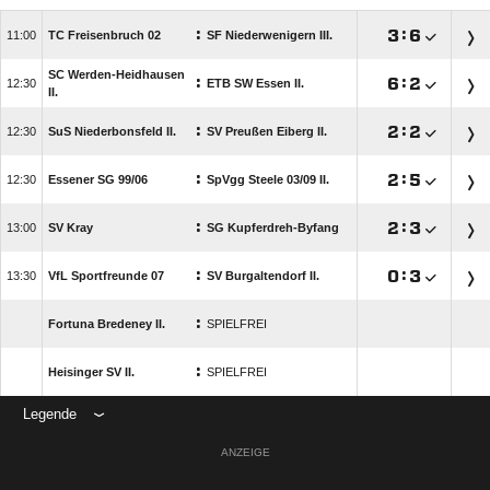
:

:


TC Freisenbruch 02
SF Niederwenigern III.
SC Werden-Heidhausen
:

:


ETB SW Essen II.
II.
:

:


SuS Niederbonsfeld II.
SV Preußen Eiberg II.
:

:


Essener SG 99/​06
SpVgg Steele 03/​09 II.
:

:


SV Kray
SG Kupferdreh-Byfang
:

:


VfL Sportfreunde 07
SV Burgaltendorf II.
:
Fortuna Bredeney II.
SPIELFREI
:
Heisinger SV II.
SPIELFREI
Legende
ANZEIGE