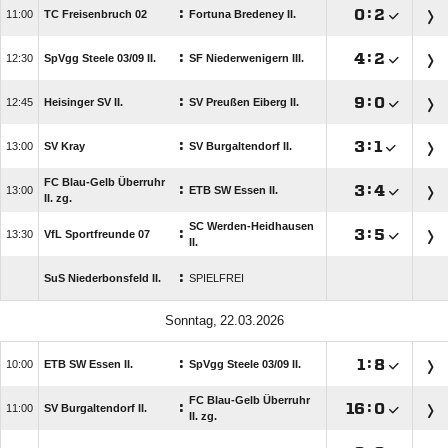
:

:


TC Freisenbruch 02
Fortuna Bredeney II.
:

:


SpVgg Steele 03/​09 II.
SF Niederwenigern III.
:

:


Heisinger SV II.
SV Preußen Eiberg II.
:

:


SV Kray
SV Burgaltendorf II.
FC Blau-Gelb Überruhr
:

:


ETB SW Essen II.
II. zg.
SC Werden-Heidhausen
:

:


VfL Sportfreunde 07
II.
:
SuS Niederbonsfeld II.
SPIELFREI
 
:

:


ETB SW Essen II.
SpVgg Steele 03/​09 II.
FC Blau-Gelb Überruhr
:

:


SV Burgaltendorf II.
II. zg.