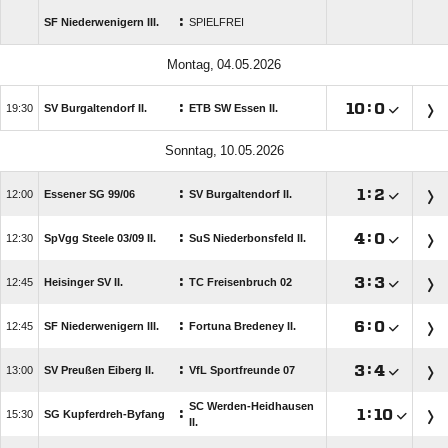
:
SF Niederwenigern III.
SPIELFREI
 
:

:


SV Burgaltendorf II.
ETB SW Essen II.
 
:

:


Essener SG 99/​06
SV Burgaltendorf II.
:

:


SpVgg Steele 03/​09 II.
SuS Niederbonsfeld II.
:

:


Heisinger SV II.
TC Freisenbruch 02
:

:


SF Niederwenigern III.
Fortuna Bredeney II.
:

:


SV Preußen Eiberg II.
VfL Sportfreunde 07
SC Werden-Heidhausen
:

:


SG Kupferdreh-Byfang
II.