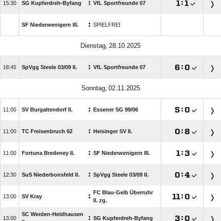
:

:


SG Kupferdreh-Byfang
VfL Sportfreunde 07
:
SF Niederwenigern III.
SPIELFREI
 
:

:


SpVgg Steele 03/​09 II.
VfL Sportfreunde 07
 
:

:


SV Burgaltendorf II.
Essener SG 99/​06
:

:


TC Freisenbruch 02
Heisinger SV II.
:

:


Fortuna Bredeney II.
SF Niederwenigern III.
:

:


SuS Niederbonsfeld II.
SpVgg Steele 03/​09 II.
FC Blau-Gelb Überruhr
:

:


SV Kray
II. zg.
SC Werden-Heidhausen
:

:


SG Kupferdreh-Byfang