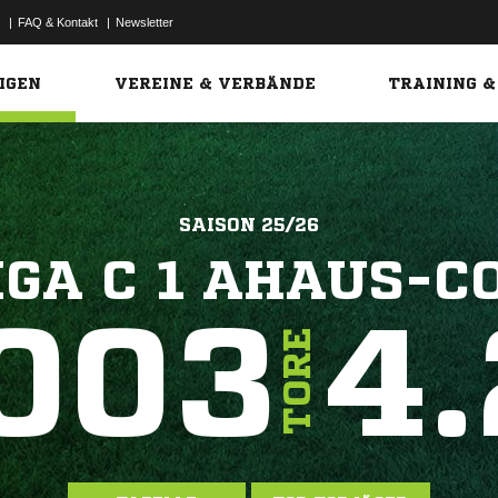
|
FAQ & Kontakt
|
Newsletter
Link
IGEN
VEREINE & VERBÄNDE
TRAINING &
SAISON 25/26
IGA C 1 AHAUS-C
003
4.
TORE