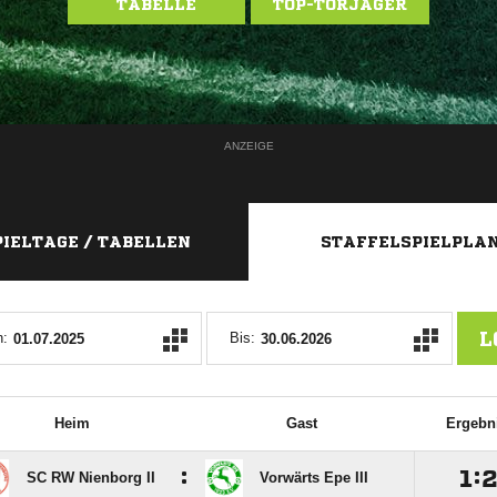
TABELLE
TOP-TORJÄGER
ANZEIGE
PIELTAGE / TABELLEN
STAFFELSPIELPLA
L
:
Bis:
Heim
Gast
Ergebn
:

:
SC RW Nienborg II
Vorwärts Epe III