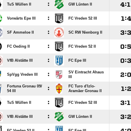
:

:

TuS Wüllen II
GW Lünten II
:

:
Vorwärts Epe III
FC Vreden 52 III
:

:
SF Ammeloe II
SC RW Nienborg II
:

:
FC Oeding II
FC Vreden 52 II
:

:
VfB Alstätte III
FC Epe III
SV Eintracht Ahaus
:

:
SpVgg Vreden III
III
Fortuna Gronau 09/​
FC Turo d'Izlo-
:

:
54 III
Aramäer Gronau II
:

:

TuS Wüllen II
FC Vreden 52 III
:

:
VfB Alstätte III
GW Lünten II
:

:
FC Vreden 52 II
FC Epe III