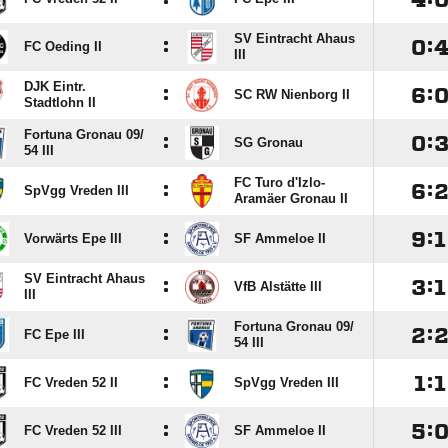
SV Eintracht Ahaus
:

:
FC Oeding II
III
DJK Eintr.
:

:
SC RW Nienborg II
Stadtlohn II
Fortuna Gronau 09/​
:

:
SG Gronau
54 III
FC Turo d'Izlo-
:

:
SpVgg Vreden III
Aramäer Gronau II
:

:

Vorwärts Epe III
SF Ammeloe II
SV Eintracht Ahaus
:

:

VfB Alstätte III
III
Fortuna Gronau 09/​
:

:
FC Epe III
54 III
:

:

FC Vreden 52 II
SpVgg Vreden III
:

:
FC Vreden 52 III
SF Ammeloe II