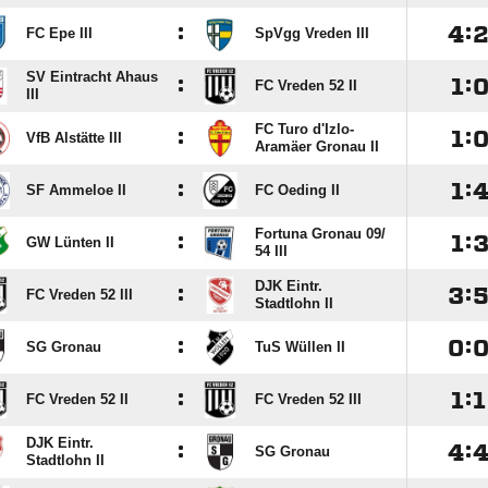
:

:
FC Epe III
SpVgg Vreden III
SV Eintracht Ahaus
:

:
FC Vreden 52 II
III
FC Turo d'Izlo-
:

:
VfB Alstätte III
Aramäer Gronau II
:

:
SF Ammeloe II
FC Oeding II
Fortuna Gronau 09/​
:

:
GW Lünten II
54 III
DJK Eintr.
:

:
FC Vreden 52 III
Stadtlohn II
:

:
SG Gronau
TuS Wüllen II
:

:

FC Vreden 52 II
FC Vreden 52 III
DJK Eintr.
:

:
SG Gronau
Stadtlohn II