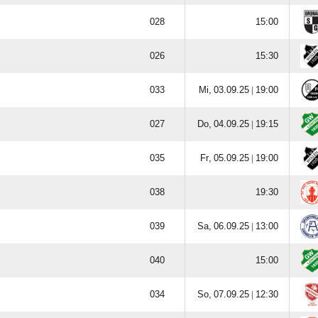





  |


  |


  |




  |




  |
