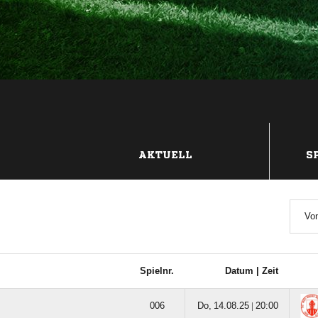
AKTUELL
S
Von
Spielnr.
Datum |
Zeit

  |
