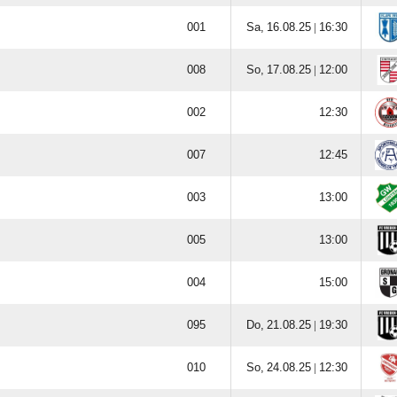

  |


  |












  |


  |
