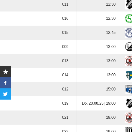















  |




