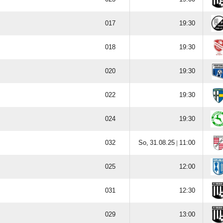











  |






