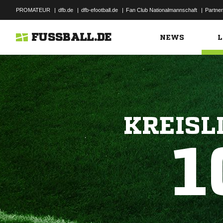
PROMATEUR
|
dfb.de
|
dfb-efootball.de
|
Fan Club Nationalmannschaft
|
Partner
FUSSBALL.DE
NEWS
L
KREISL
1