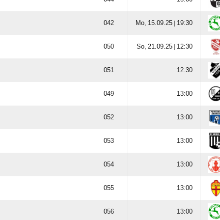

  |


  |














