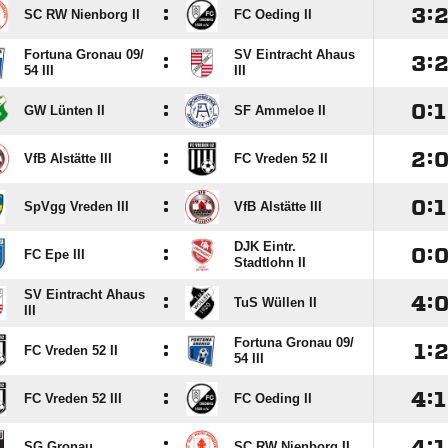
:

:
SC RW Nienborg II
FC Oeding II
Fortuna Gronau 09/​
SV Eintracht Ahaus
:

:
54 III
III
:

:

GW Lünten II
SF Ammeloe II
:

:
VfB Alstätte III
FC Vreden 52 II
:

:

SpVgg Vreden III
VfB Alstätte III
DJK Eintr.
:

:
FC Epe III
Stadtlohn II
SV Eintracht Ahaus
:

:
TuS Wüllen II
III
Fortuna Gronau 09/​
:

:
FC Vreden 52 II
54 III
:

:

FC Vreden 52 III
FC Oeding II
:

:

SG Gronau
SC RW Nienborg II