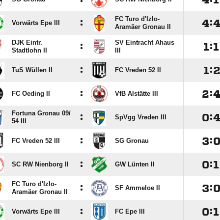
FC Turo d'Izlo-
:

:
Vorwärts Epe III
Aramäer Gronau II
DJK Eintr.
SV Eintracht Ahaus
:

:

Stadtlohn II
III
:

:
TuS Wüllen II
FC Vreden 52 II
:

:
FC Oeding II
VfB Alstätte III
Fortuna Gronau 09/​
:

:
SpVgg Vreden III
54 III
:

:
FC Vreden 52 III
SG Gronau
:

:

SC RW Nienborg II
GW Lünten II
FC Turo d'Izlo-
:

:
SF Ammeloe II
Aramäer Gronau II
:

:

Vorwärts Epe III
FC Epe III