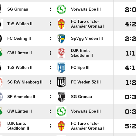
:

:
SG Gronau
Vorwärts Epe III
FC Turo d'Izlo-
:

:
TuS Wüllen II
Aramäer Gronau II
:

:
FC Oeding II
SpVgg Vreden III
DJK Eintr.
:

:

GW Lünten II
Stadtlohn II
:

:

TuS Wüllen II
FC Epe III
:

:
SC RW Nienborg II
FC Vreden 52 III
:

:
SF Ammeloe II
SG Gronau
:

:
GW Lünten II
Vorwärts Epe III
DJK Eintr.
FC Turo d'Izlo-
:

:
Stadtlohn II
Aramäer Gronau II