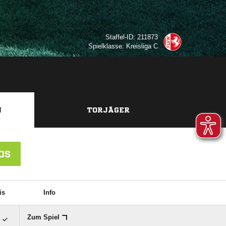
Staffel-ID: 211873
Spielklasse: Kreisliga C
N
TORJÄGER
OS
is
Info

Zum Spiel