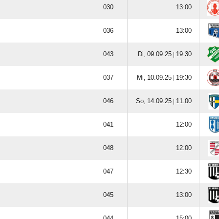





  |


  |


  |










