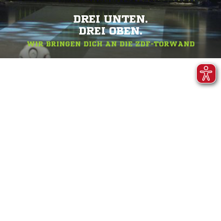
DREI UNTEN.
DREI OBEN.
WIR BRINGEN DICH AN DIE ZDF-TORWAND