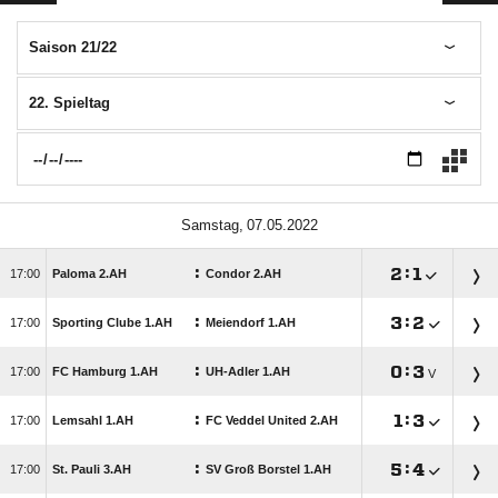
Saison 21/22
22. Spieltag
 
:

:


Paloma 2.AH
Condor 2.AH
:

:


Sporting Clube 1.AH
Meiendorf 1.AH
:

:


FC Hamburg 1.AH
UH-Adler 1.AH
V
:

:


Lemsahl 1.AH
FC Veddel United 2.AH
:

:


St. Pauli 3.AH
SV Groß Borstel 1.AH