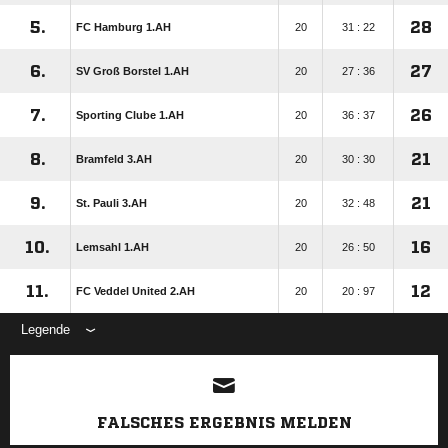
5.
28
FC Hamburg 1.AH
20
31 : 22
6.
27
SV Groß Borstel 1.AH
20
27 : 36
7.
26
Sporting Clube 1.AH
20
36 : 37
8.
21
Bramfeld 3.AH
20
30 : 30
9.
21
St. Pauli 3.AH
20
32 : 48
10.
16
Lemsahl 1.AH
20
26 : 50
11.
12
FC Veddel United 2.AH
20
20 : 97
Legende
ANZEIGE
FALSCHES ERGEBNIS MELDEN