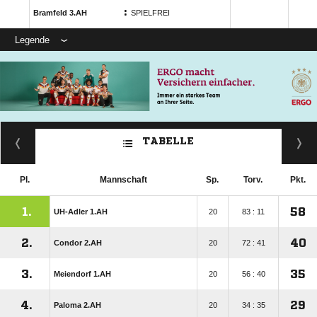
:
Bramfeld 3.AH
SPIELFREI
Legende
TABELLE
Pl.
Mannschaft
Sp.
Torv.
Pkt.
1.
58
UH-Adler 1.AH
20
83 : 11
2.
40
Condor 2.AH
20
72 : 41
3.
35
Meiendorf 1.AH
20
56 : 40
4.
29
Paloma 2.AH
20
34 : 35