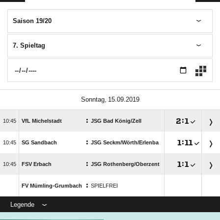
Saison 19/20
7. Spieltag
 
:

:


VfL Michelstadt
JSG Bad König/​Zell
:

:


SG Sandbach
JSG Seckm/​Wörth/​Erlenba
:

:


FSV Erbach
JSG Rothenberg/​Oberzent
:
FV Mümling-Grumbach
SPIELFREI
Legende