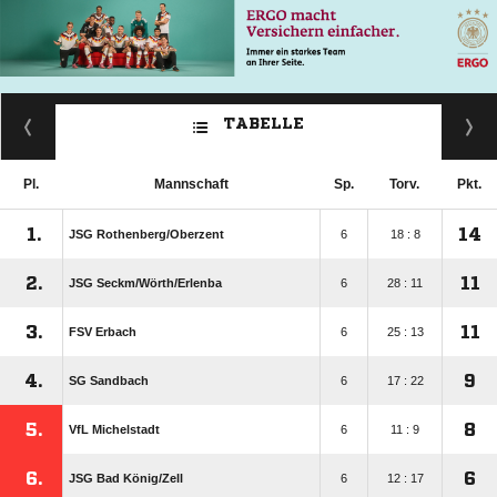
TABELLE
Pl.
Mannschaft
Sp.
Torv.
Pkt.
1.
14
JSG Rothenberg/​Oberzent
6
18 : 8
2.
11
JSG Seckm/​Wörth/​Erlenba
6
28 : 11
3.
11
FSV Erbach
6
25 : 13
4.
9
SG Sandbach
6
17 : 22
5.
8
VfL Michelstadt
6
11 : 9
6.
6
JSG Bad König/​Zell
6
12 : 17