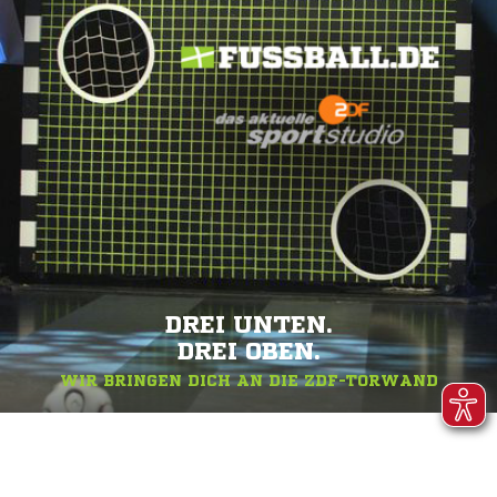
DREI UNTEN.
DREI OBEN.
WIR BRINGEN DICH AN DIE ZDF-TORWAND