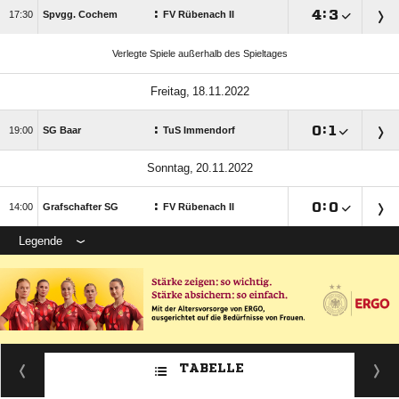
:

:


Spvgg. Cochem
FV Rübenach II
Verlegte Spiele außerhalb des Spieltages
 
:

:


SG Baar
TuS Immendorf
 
:

:


Grafschafter SG
FV Rübenach II
Legende
TABELLE