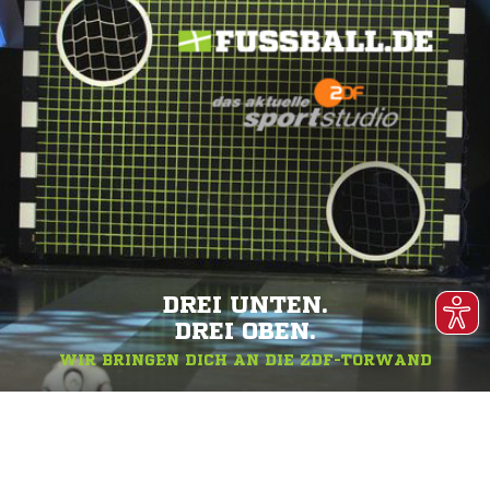
DREI UNTEN.
DREI OBEN.
WIR BRINGEN DICH AN DIE ZDF-TORWAND