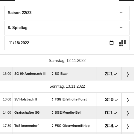
Saison 22/23
8. Spieltag
 
:

:


SG 99 Andernach III
SG Baar
 
:

:


SV Holzbach II
FSG Eifelhöhe Forst
:

:


Grafschafter SG
SGE Mendig-Bell
:

:


TuS Immendorf
FSG Oberwinter/​Kripp