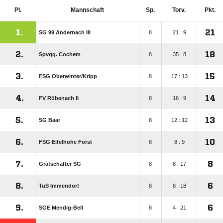
Pl.
Mannschaft
Sp.
Torv.
Pkt.
1.
21
SG 99 Andernach III
8
21 : 9
2.
18
Spvgg. Cochem
8
35 : 8
3.
15
FSG Oberwinter/​Kripp
8
17 : 13
4.
14
FV Rübenach II
8
16 : 9
5.
13
SG Baar
8
12 : 12
6.
10
FSG Eifelhöhe Forst
8
8 : 9
7.
8
Grafschafter SG
8
8 : 17
8.
6
TuS Immendorf
8
8 : 18
9.
6
SGE Mendig-Bell
8
4 : 21