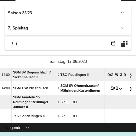
Saison 22/23
7. Spieltag
 
SGM SV Degerschlacht/​
:

TSG Reutlingen II
:
W
:




Sickenhausen II
SGM SV Ohmenhausen/​
:

:


SGM TSV Pliezhausen
Mähringen/​Kusterdingen
SGM Anadolu SV
:
Reutlingen/​Reutlinger
SPIELFREI
Juniors II
:
TSV Sondelfingen II
SPIELFREI
Legende