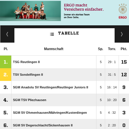
TABELLE
Pl.
Mannschaft
Sp.
Torv.
Pkt.
1.
15
TSG Reutlingen II
5
29 : 1
2.
12
TSV Sondelfingen II
5
31 : 5
3.
9
SGM Anadolu SV Reutlingen/​Reutlinger Juniors II
5
16 : 14
4.
6
SGM TSV Pliezhausen
5
10 : 20
5.
3
SGM SV Ohmenhausen/​Mähringen/​Kusterdingen
5
4 : 32
6.
0
SGM SV Degerschlacht/​Sickenhausen II
5
2 : 20