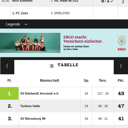
:

:


MSV Eisleben
VfL Halle 96 U12
:
1. FC Zeitz
SPIELFREI
Legende
TABELLE
Pl.
Mannschaft
Sp.
Torv.
Pkt.
1.
49
SV Edelweiß Arnstedt e.V.
18
127 : 19
2.
47
Turbine Halle
19
96 : 16
3.
41
SV Merseburg 99
18
68 : 21