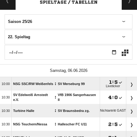
SPIELTAGE / TABELLEN
Saison 25/26
22. Spieltag
 

:

:

NSG SSC/​RW Weißenfels
SV Merseburg 99
Liveticker
SV Edelweiß Arnstedt
VfB 1906 Sangerhausen
:

:


e.V.
II
:
Nichtantritt GAST

Turbine Halle
SV Braunsbedra zg.
:

:


NSG Teuchern/​Nessa
Hallescher FC U11