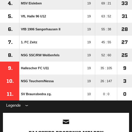
4.
33
MSV Eisleben
19
69 : 21
5.
31
VfL Halle 96 U12
19
63 : 52
6.
28
VfB 1906 Sangerhausen II
19
55 : 38
7.
27
1. FC Zeitz
19
45 : 55
8.
25
NSG SSC/​RW Weißenfels
19
52 : 60
9.
9
Hallescher FC U11
19
35 : 105
10.
3
NSG Teuchern/​Nessa
19
26 : 147
11.
0
SV Braunsbedra zg.
10
0 : 0
Legende
ANZEIGE