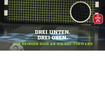
DREI UNTEN.
DREI OBEN.
WIR BRINGEN DICH AN DIE ZDF-TORWAND