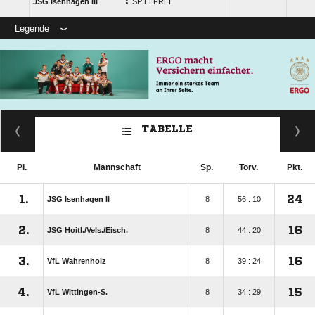
:
JSG Isenhagen III
SPIELFREI
Legende
TABELLE
Pl.
Mannschaft
Sp.
Torv.
Pkt.
1.
24
JSG Isenhagen II
8
56 : 10
2.
16
JSG Hoitl./​Vels./​Eisch.
8
44 : 20
3.
16
VfL Wahrenholz
8
39 : 24
4.
15
VfL Wittingen-S.
8
34 : 29