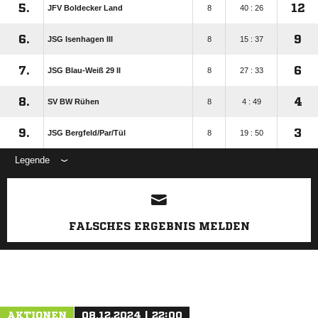
5.
12
JFV Boldecker Land
8
40 : 26
6.
9
JSG Isenhagen III
8
15 : 37
7.
6
JSG Blau-Weiß 29 II
8
27 : 33
8.
4
SV BW Rühen
8
4 : 49
9.
3
JSG Bergfeld/​Par/​Tül
8
19 : 50
Legende
ANZEIGE
FALSCHES ERGEBNIS MELDEN
AKTIONEN
08.12.2024 | 22:00