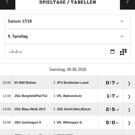
SPIELTAGE / TABELLEN
Saison 17/18
9. Spieltag
 
:

:


SV BW Rühen
JFV Boldecker Land
:

:


JSG Bergfeld/​Par/​Tül
VfL Wahrenholz
:

:


JSG Blau-Weiß 29 II
JSG Hoitl./​Vels./​Eisch.
:

:


JSG Isenhagen II
VfL Wittingen-S.
V