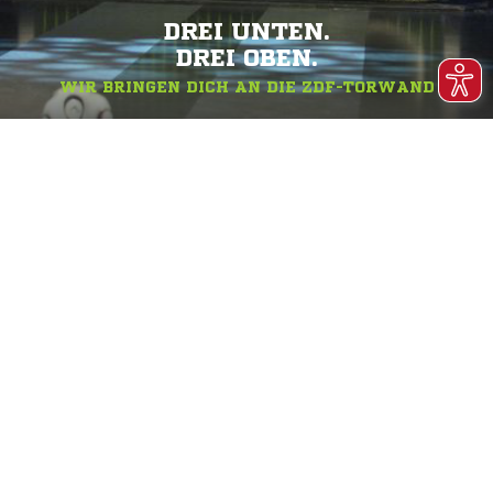
DREI UNTEN.
DREI OBEN.
WIR BRINGEN DICH AN DIE ZDF-TORWAND