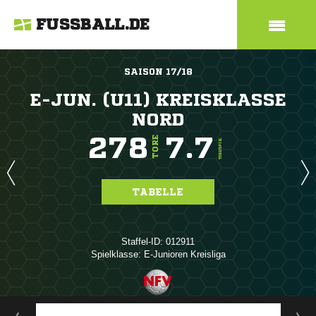
FUSSBALL.DE
SAISON 17/18
E-JUN. (U11) KREISKLASSE
NORD
278
7.7
TORE
TORE/SPIEL
TABELLE
Staffel-ID: 012911
Spielklasse: E-Junioren Kreisliga
ANZEIGE