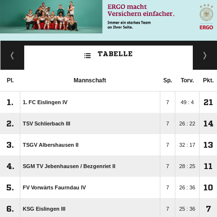
TABELLE
Pl.
Mannschaft
Sp.
Torv.
Pkt.
1.
21
1. FC Eislingen IV
7
49 : 4
2.
14
TSV Schlierbach III
7
26 : 22
3.
13
TSGV Albershausen II
7
32 : 17
4.
11
SGM TV Jebenhausen /​ Bezgenriet II
7
28 : 25
5.
10
FV Vorwärts Faurndau IV
7
26 : 36
6.
7
KSG Eislingen III
7
25 : 36