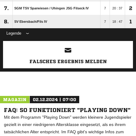
7.
2
SGM TSV Sparwiesen /​ Uhingen JSG Filseck IV
7
20 : 37
8.
1
SV Ebersbach/​Fils IV
7
18 : 47
Legende
ANZEIGE
FALSCHES ERGEBNIS MELDEN
MAGAZIN
02.12.2024 | 07:00
FAQ: SO FUNKTIONIERT "PLAYING DOWN"
Mit dem Programm "Playing Down" werden kleinere Jugendspieler
gezielt in einer niedrigeren Altersklasse eingesetzt, als es ihrem
tatsächlichen Alter entspricht. Im FAQ gibt's wichtige Infos zum