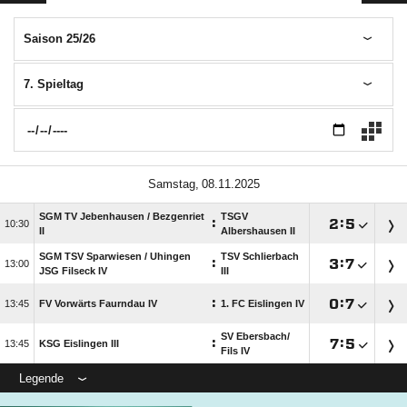
Saison 25/26
7. Spieltag
 
SGM TV Jebenhausen /​ Bezgenriet
TSGV
:

:


II
Albershausen II
SGM TSV Sparwiesen /​ Uhingen
TSV Schlierbach
:

:


JSG Filseck IV
III
:

:


FV Vorwärts Faurndau IV
1. FC Eislingen IV
SV Ebersbach/​
:

:


KSG Eislingen III
Fils IV
Legende