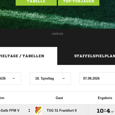
TABELLE
TOP-TORJÄGER
ANZEIGE
PIELTAGE / TABELLEN
STAFFELSPIELPLA
5/26
18. Spieltag
eim
Gast
Ergebnis
:

:

-Gelb FFM V
TSG 51 Frankfurt II