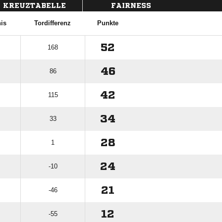
KREUZTABELLE
FAIRNESS
nis
Tordifferenz
Punkte
52
168
46
86
42
115
34
33
28
1
24
-10
21
-46
12
-55