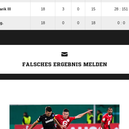
rik III
18
3
0
15
28 : 151
g.
18
0
0
18
0 : 0
ANZEIGE
FALSCHES ERGEBNIS MELDEN