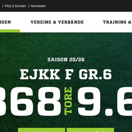
|
FAQ & Kontakt
|
Newsletter
Link
IGEN
VEREINE & VERBÄNDE
TRAINING &
SAISON 25/26
EJKK F GR.6
868
9.
TORE