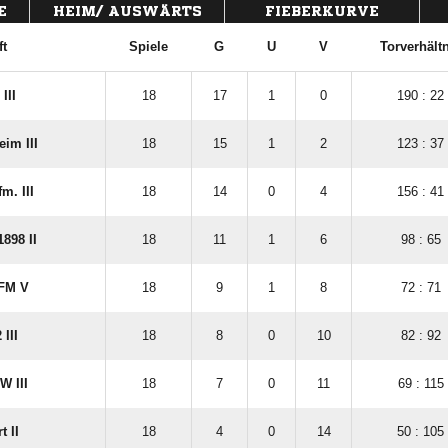
E
HEIM/ AUSWÄRTS
FIEBERKURVE
t
Spiele
G
U
V
Torverhält
III
18
17
1
0
190 : 22
im III
18
15
1
2
123 : 37
m. III
18
14
0
4
156 : 41
898 II
18
11
1
6
98 : 65
FFM V
18
9
1
8
72 : 71
III
18
8
0
10
82 : 92
W III
18
7
0
11
69 : 115
t II
18
4
0
14
50 : 105