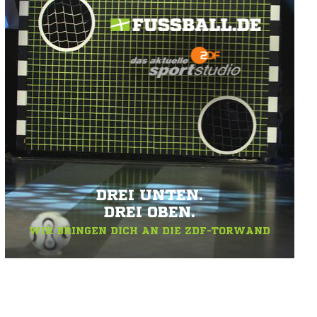
DREI UNTEN.
DREI OBEN.
WIR BRINGEN DICH AN DIE ZDF-TORWAND