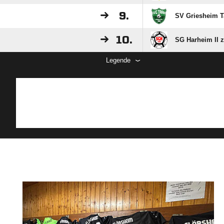
9.
SV Griesheim Ta
10.
SG Harheim II z
Legende