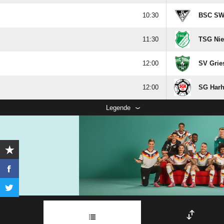

BSC SW 

TSG Nie

SV Gries

SG Harh
Legende