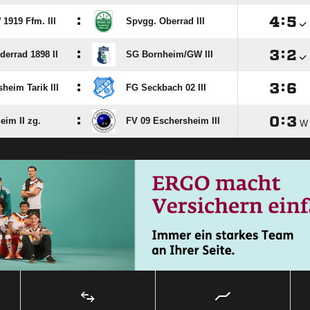
:

:

1919 Ffm. III
Spvgg. Oberrad III
:

:

derrad 1898 II
SG Bornheim/​GW III
:

:

heim Tarik III
FG Seckbach 02 III
:

:

eim II zg.
FV 09 Eschersheim III