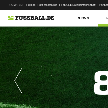
PROMATEUR
|
dfb.de
|
dfb-efootball.de
|
Fan Club Nationalmannschaft
|
Partner
FUSSBALL.DE
NEWS
L