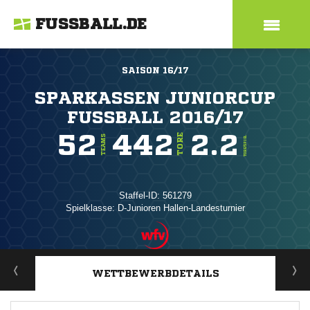
FUSSBALL.DE
SAISON 16/17
SPARKASSEN JUNIORCUP
FUSSBALL 2016/17
52
442
2.2
TORE
TEAMS
TORE/SPIEL
Staffel-ID: 561279
Spielklasse: D-Junioren Hallen-Landesturnier
ANZEIGE
WETTBEWERBDETAILS