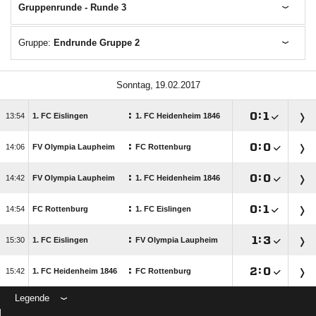
Gruppenrunde - Runde 3
Gruppe:
Endrunde Gruppe 2
 
:

:


1. FC Eislingen
1. FC Heidenheim 1846
:

:


FV Olympia Laupheim
FC Rottenburg
:

:


FV Olympia Laupheim
1. FC Heidenheim 1846
:

:


FC Rottenburg
1. FC Eislingen
:

:


1. FC Eislingen
FV Olympia Laupheim
:

:


1. FC Heidenheim 1846
FC Rottenburg
Legende