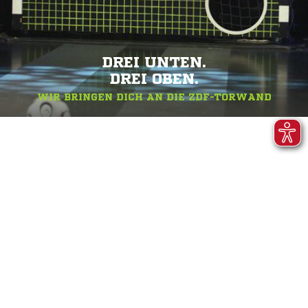
DREI UNTEN.
DREI OBEN.
WIR BRINGEN DICH AN DIE ZDF-TORWAND