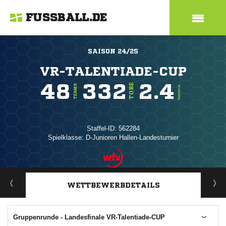
FUSSBALL.DE
SAISON 24/25
VR-TALENTIADE-CUP
48
332
2.4
TORE
TEAMS
TORE/SPIEL
Staffel-ID: 562284
Spielklasse: D-Junioren Hallen-Landesturnier
ANZEIGE
WETTBEWERBDETAILS
Gruppenrunde - Landesfinale VR-Talentiade-CUP