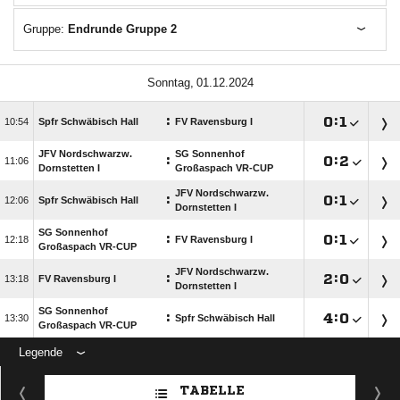
Gruppe:
Endrunde Gruppe 2
 
:

:


Spfr Schwäbisch Hall
FV Ravensburg I
JFV Nordschwarzw.
SG Sonnenhof
:

:


Dornstetten I
Großaspach VR-CUP
JFV Nordschwarzw.
:

:


Spfr Schwäbisch Hall
Dornstetten I
SG Sonnenhof
:

:


FV Ravensburg I
Großaspach VR-CUP
JFV Nordschwarzw.
:

:


FV Ravensburg I
Dornstetten I
SG Sonnenhof
:

:


Spfr Schwäbisch Hall
Großaspach VR-CUP
Legende
TABELLE