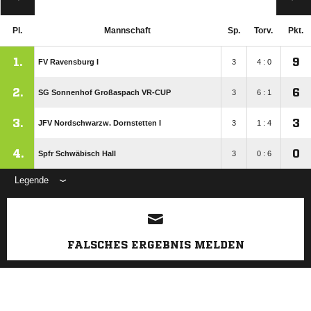
Pl.
Mannschaft
Sp.
Torv.
Pkt.
1.
9
FV Ravensburg I
3
4 : 0
2.
6
SG Sonnenhof Großaspach VR-CUP
3
6 : 1
3.
3
JFV Nordschwarzw. Dornstetten I
3
1 : 4
4.
0
Spfr Schwäbisch Hall
3
0 : 6
Legende
ANZEIGE
FALSCHES ERGEBNIS MELDEN