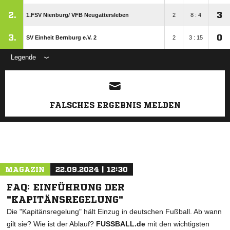
2.
3
1.FSV Nienburg/​ VFB Neugattersleben
2
8 : 4
3.
0
SV Einheit Bernburg e.V. 2
2
3 : 15
Legende
ANZEIGE
FALSCHES ERGEBNIS MELDEN
MAGAZIN
22.09.2024 | 12:30
FAQ: EINFÜHRUNG DER
"KAPITÄNSREGELUNG"
Die "Kapitänsregelung" hält Einzug in deutschen Fußball. Ab wann
gilt sie? Wie ist der Ablauf?
FUSSBALL.de
mit den wichtigsten