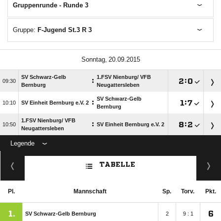
Gruppenrunde - Runde 3
Gruppe:
F-Jugend St.3 R 3
 
SV Schwarz-Gelb
1.FSV Nienburg/​ VFB
:

:


Bernburg
Neugattersleben
SV Schwarz-Gelb
:

:


SV Einheit Bernburg e.V. 2
Bernburg
1.FSV Nienburg/​ VFB
:

:


SV Einheit Bernburg e.V. 2
Neugattersleben
Legende
TABELLE
Pl.
Mannschaft
Sp.
Torv.
Pkt.
1.
6
SV Schwarz-Gelb Bernburg
2
9 : 1