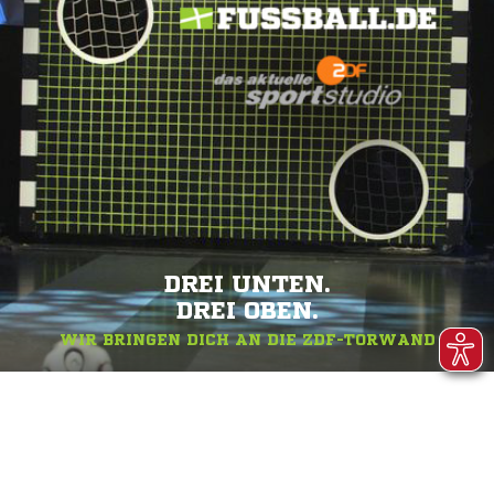
DREI UNTEN.
DREI OBEN.
WIR BRINGEN DICH AN DIE ZDF-TORWAND