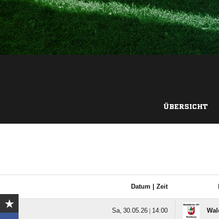
ÜBERSICHT
Datum |
Zeit
  |

Wal