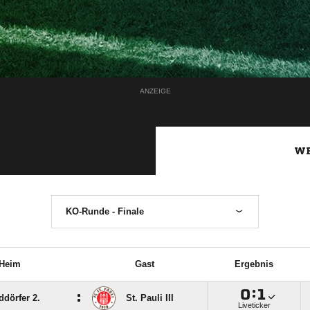
ANZEIGE
WE
KO-Runde - Finale
Heim
Gast
Ergebnis

:

:
ddörfer 2.
St. Pauli III
Liveticker