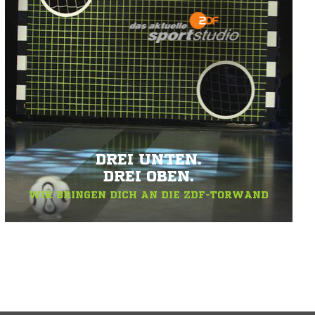
DREI UNTEN.
DREI OBEN.
WIR BRINGEN DICH AN DIE ZDF-TORWAND