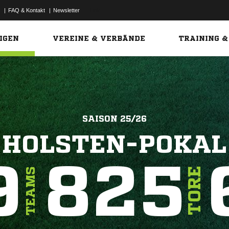
|
FAQ & Kontakt
|
Newsletter
Link
IGEN
VEREINE & VERBÄNDE
TRAINING &
SAISON 25/26
HOLSTEN-POKAL
9
825
TORE
TEAMS