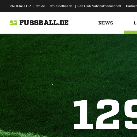
PROMATEUR
|
dfb.de
|
dfb-efootball.de
|
Fan Club Nationalmannschaft
|
Partner
FUSSBALL.DE
NEWS
L
12