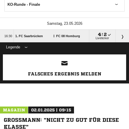
KO-Runde - Finale
 

:

:

1. FC Saarbrücken
FC 08 Homburg
Liveticker
Legende
FALSCHES ERGEBNIS MELDEN
MAGAZIN
02.01.2025 | 09:15
GROSSMANN: "NICHT ZU GUT FÜR DIESE K
LASSE"