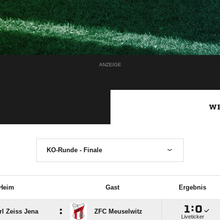
ANZEIGE
WE
KO-Runde - Finale
Heim
Gast
Ergebnis

:

:
rl Zeiss Jena
ZFC Meuselwitz
Liveticker