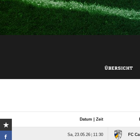
ÜBERSICHT
Datum |
Zeit
  |

FC Ca