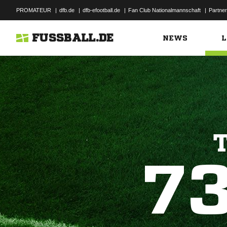
PROMATEUR
|
dfb.de
|
dfb-efootball.de
|
Fan Club Nationalmannschaft
|
Partner
FUSSBALL.DE
NEWS
L
7