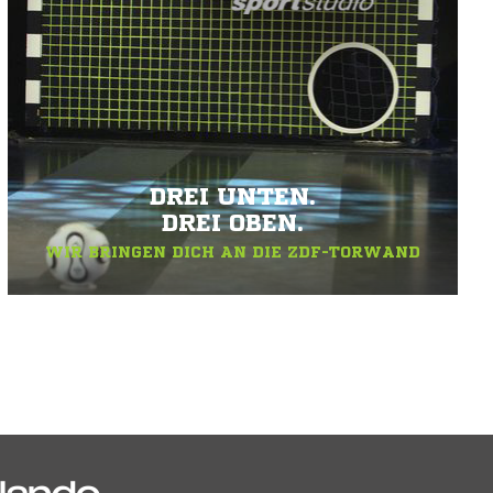
DREI UNTEN.
DREI OBEN.
WIR BRINGEN DICH AN DIE ZDF-TORWAND