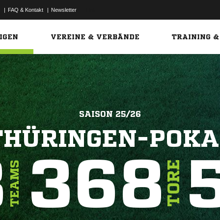
|
FAQ & Kontakt
|
Newsletter
Link
IGEN
VEREINE & VERBÄNDE
TRAINING &
SAISON 25/26
THÜRINGEN-POKA
3
368
5
TORE
TEAMS