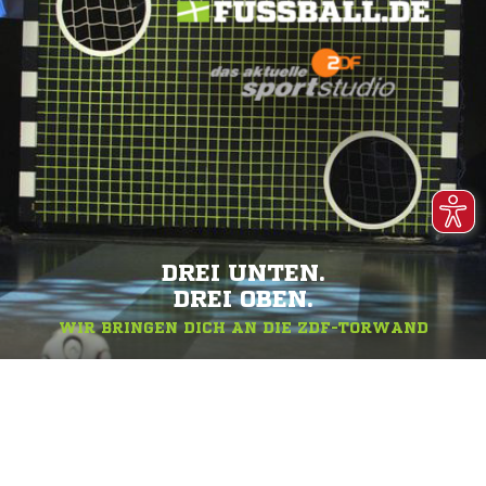
DREI UNTEN.
DREI OBEN.
WIR BRINGEN DICH AN DIE ZDF-TORWAND