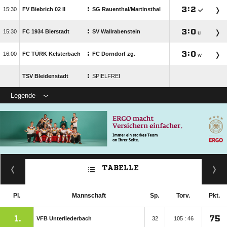
:

:


FV Biebrich 02 II
SG Rauenthal/​Martinsthal
:

:


FC 1934 Bierstadt
SV Wallrabenstein
u
:

:


FC TÜRK Kelsterbach
FC Dorndorf zg.
w
:
TSV Bleidenstadt
SPIELFREI
Legende
TABELLE
Pl.
Mannschaft
Sp.
Torv.
Pkt.
1.
75
VFB Unterliederbach
32
105 : 46