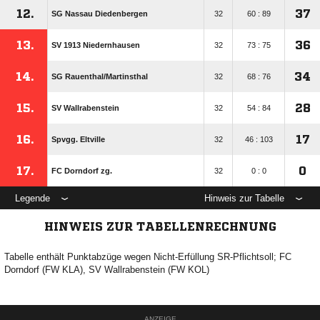
12.
37
SG Nassau Diedenbergen
32
60 : 89
13.
36
SV 1913 Niedernhausen
32
73 : 75
14.
34
SG Rauenthal/​Martinsthal
32
68 : 76
15.
28
SV Wallrabenstein
32
54 : 84
16.
17
Spvgg. Eltville
32
46 : 103
17.
0
FC Dorndorf zg.
32
0 : 0
Legende
Hinweis zur Tabelle
HINWEIS ZUR TABELLENRECHNUNG
Tabelle enthält Punktabzüge wegen Nicht-Erfüllung SR-Pflichtsoll; FC
Dorndorf (FW KLA), SV Wallrabenstein (FW KOL)
ANZEIGE