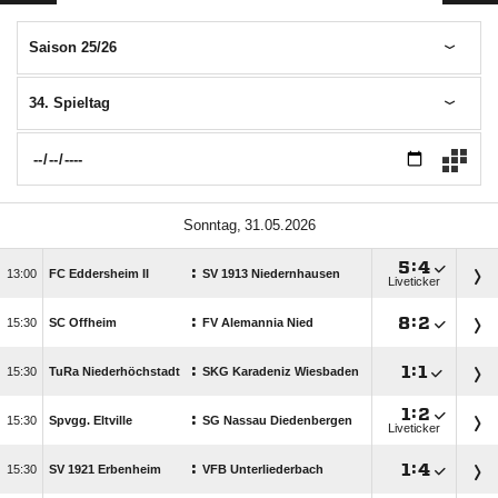
Saison 25/26
34. Spieltag
 

:

:

FC Eddersheim II
SV 1913 Niedernhausen
Liveticker
:

:


SC Offheim
FV Alemannia Nied
:

:


TuRa Niederhöchstadt
SKG Karadeniz Wiesbaden

:

:

Spvgg. Eltville
SG Nassau Diedenbergen
Liveticker
:

:


SV 1921 Erbenheim
VFB Unterliederbach