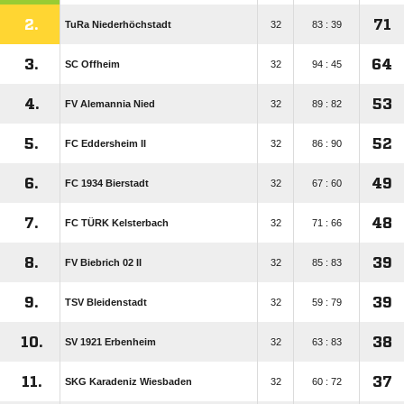
2.
71
TuRa Niederhöchstadt
32
83 : 39
3.
64
SC Offheim
32
94 : 45
4.
53
FV Alemannia Nied
32
89 : 82
5.
52
FC Eddersheim II
32
86 : 90
6.
49
FC 1934 Bierstadt
32
67 : 60
7.
48
FC TÜRK Kelsterbach
32
71 : 66
8.
39
FV Biebrich 02 II
32
85 : 83
9.
39
TSV Bleidenstadt
32
59 : 79
10.
38
SV 1921 Erbenheim
32
63 : 83
11.
37
SKG Karadeniz Wiesbaden
32
60 : 72