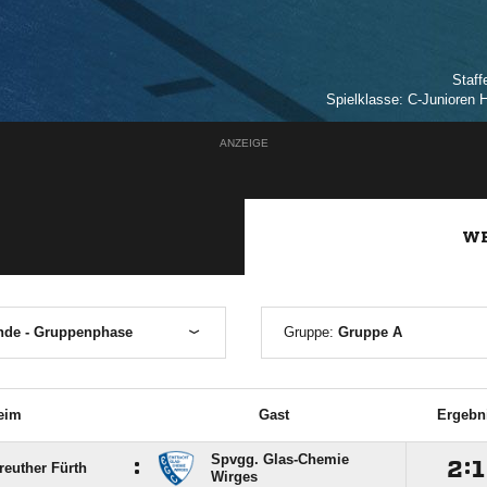
Staff
Spielklasse: C-Junioren H
ANZEIGE
WE
nde - Gruppenphase
Gruppe:
Gruppe A
eim
Gast
Ergebn
Spvgg. Glas-Chemie
:

:

euther Fürth
Wirges