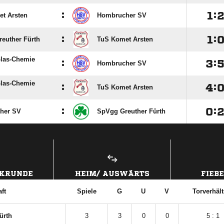
:

:
t Arsten
Hombrucher SV
:

:
euther Fürth
TuS Komet Arsten
las-Chemie
:

:
Hombrucher SV
las-Chemie
:

:
TuS Komet Arsten
:

:
her SV
SpVgg Greuther Fürth
CKRUNDE
HEIM/ AUSWÄRTS
FIEB
ft
Spiele
G
U
V
Torverhält
ürth
3
3
0
0
5 : 1