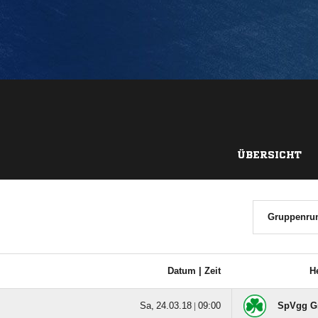
ÜBERSICHT
Gruppenru
Datum |
Zeit
H
  |

SpVgg Gr