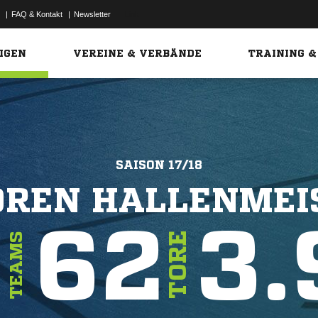
|
FAQ & Kontakt
|
Newsletter
Link
IGEN
VEREINE & VERBÄNDE
TRAINING &
SAISON 17/18
OREN HALLENME
8
62
3.
TORE
TEAMS