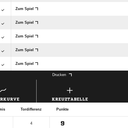

Zum Spiel

Zum Spiel

Zum Spiel

Zum Spiel

Zum Spiel
Drucken
ERKURVE
KREUZTABELLE
nis
Tordifferenz
Punkte
9
4