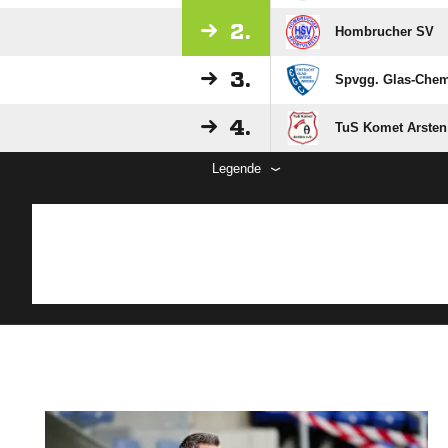
2.
Hombrucher SV
3.
Spvgg. Glas-Chem
4.
TuS Komet Arsten
Legende