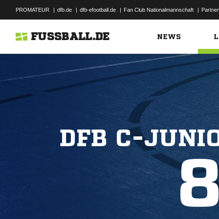
PROMATEUR
|
dfb.de
|
dfb-efootball.de
|
Fan Club Nationalmannschaft
|
Partner
FUSSBALL.DE
NEWS
L
DFB C-JUNI