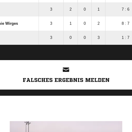
3
2
0
1
7 : 6
ie Wirges
3
1
0
2
8 : 7
3
0
0
3
1 : 7
ANZEIGE
FALSCHES ERGEBNIS MELDEN