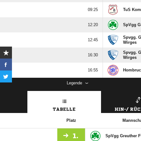

TuS Kome

SpVgg Gr
Spvgg. G

Wirges
Spvgg. G

Wirges

Hombruc
Legende
TABELLE
HIN-/ RÜ
Platz
Mannscha
1.
SpVgg Greuther F