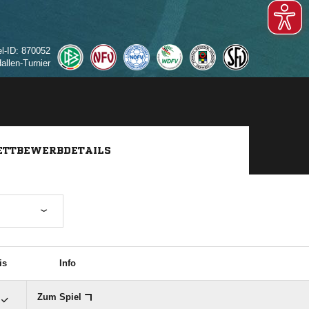
el-ID: 870052
allen-Turnier
TTBEWERBDETAILS
is
Info
Zum Spiel