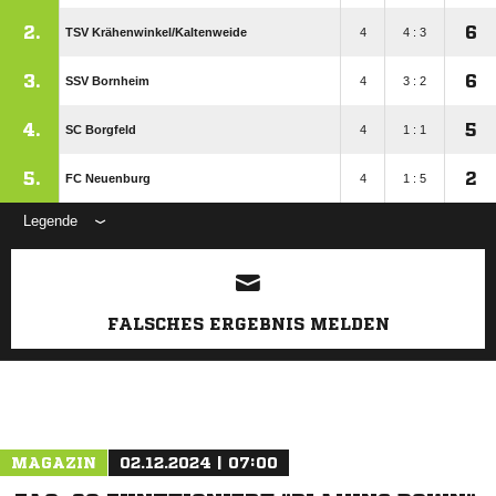
2.
6
TSV Krähenwinkel/​Kaltenweide
4
4 : 3
3.
6
SSV Bornheim
4
3 : 2
4.
5
SC Borgfeld
4
1 : 1
5.
2
FC Neuenburg
4
1 : 5
Legende
ANZEIGE
FALSCHES ERGEBNIS MELDEN
MAGAZIN
02.12.2024 | 07:00