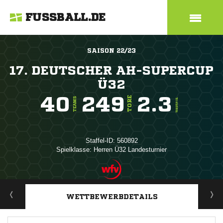
FUSSBALL.DE
SAISON 22/23
17. DEUTSCHER AH-SUPERCUP
Ü32
40
249
2.3
TORE
TEAMS
TORE/SPIEL
Staffel-ID: 560892
Spielklasse: Herren Ü32 Landesturnier
ANZEIGE
WETTBEWERBDETAILS