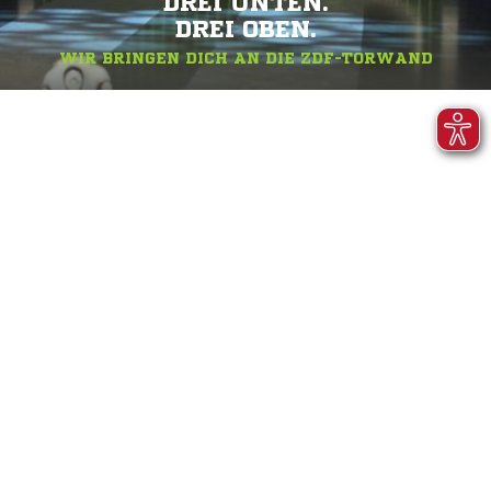
DREI UNTEN.
DREI OBEN.
WIR BRINGEN DICH AN DIE ZDF-TORWAND