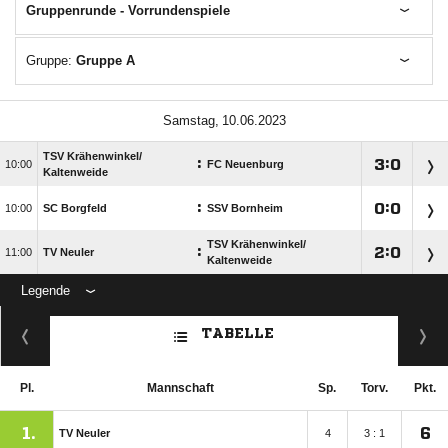
Gruppenrunde - Vorrundenspiele
Gruppe:
Gruppe A
 
TSV Krähenwinkel/​
:

:


FC Neuenburg
Kaltenweide
:

:


SC Borgfeld
SSV Bornheim
TSV Krähenwinkel/​
:

:


TV Neuler
Kaltenweide
Legende
TABELLE
Pl.
Mannschaft
Sp.
Torv.
Pkt.
1.
6
TV Neuler
4
3 : 1