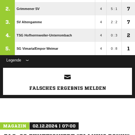
2.
7
Grimmener SV
4
5 : 1
3.
7
SV Altengamme
4
2 : 2
4.
2
TSG Hofherrnweiler-Unterrombach
4
0 : 3
5.
1
SG Vimaria/​Empor Weimar
4
0 : 8
Legende
ANZEIGE
FALSCHES ERGEBNIS MELDEN
MAGAZIN
02.12.2024 | 07:00