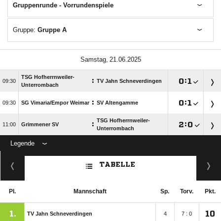
Gruppenrunde - Vorrundenspiele
Gruppe:
Gruppe A
 
TSG Hofherrnweiler-
:

:


TV Jahn Schneverdingen
Unterrombach
:

:


SG Vimaria/​Empor Weimar
SV Altengamme
TSG Hofherrnweiler-
:

:


Grimmener SV
Unterrombach
Legende
TABELLE
Pl.
Mannschaft
Sp.
Torv.
Pkt.
1.
10
TV Jahn Schneverdingen
4
7 : 0