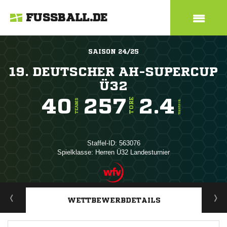
FUSSBALL.DE
SAISON 24/25
19. DEUTSCHER AH-SUPERCUP
Ü32
40
257
2.4
TORE
TEAMS
TORE/SPIEL
Staffel-ID: 563076
Spielklasse: Herren Ü32 Landesturnier
ANZEIGE
WETTBEWERBDETAILS