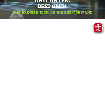
DREI UNTEN.
DREI OBEN.
WIR BRINGEN DICH AN DIE ZDF-TORWAND