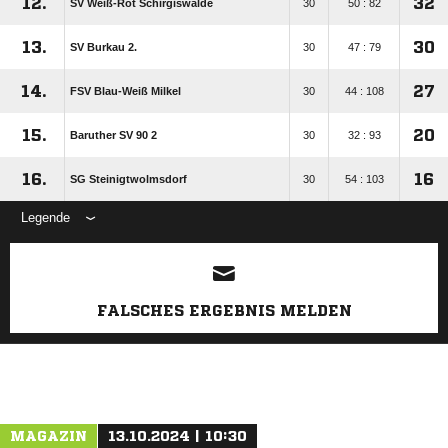
12.
32
SV Weiß-Rot Schirgiswalde
30
50 : 82
13.
30
SV Burkau 2.
30
47 : 79
14.
27
FSV Blau-Weiß Milkel
30
44 : 108
15.
20
Baruther SV 90 2
30
32 : 93
16.
16
SG Steinigtwolmsdorf
30
54 : 103
Legende
ANZEIGE
FALSCHES ERGEBNIS MELDEN
MAGAZIN
13.10.2024 | 10:30