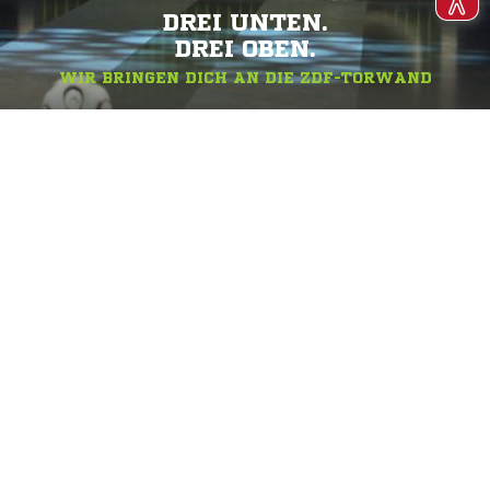
DREI UNTEN.
DREI OBEN.
WIR BRINGEN DICH AN DIE ZDF-TORWAND