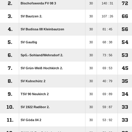
2.
72
Bischofswerda FV 08 3
30
140 : 31
3.
66
SV Bautzen 2.
30
107 : 26
4.
56
SV Budissa 08 Kleinbautzen
30
81 : 45
5.
54
SV Gaußig
30
68 : 38
6.
53
SpG.-Sohland/​Wehrsdorf 2.
30
73 : 56
7.
45
SV Grün-Weiß Hochkirch 2.
30
69 : 53
8.
35
SV Kubschütz 2
30
40 : 79
9.
34
TSV 90 Neukirch 2
30
69 : 89
10.
33
SV 1922 Radibor 2.
30
59 : 87
11.
33
SV Göda 04 2
30
53 : 92