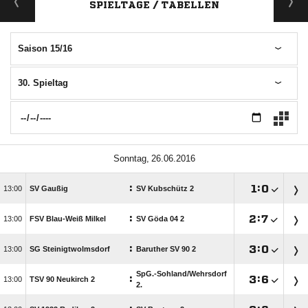
SPIELTAGE / TABELLEN
Saison 15/16
30. Spieltag
 
:

:


SV Gaußig
SV Kubschütz 2
:

:


FSV Blau-Weiß Milkel
SV Göda 04 2
:

:


SG Steinigtwolmsdorf
Baruther SV 90 2
SpG.-Sohland/​Wehrsdorf
:

:


TSV 90 Neukirch 2
2.