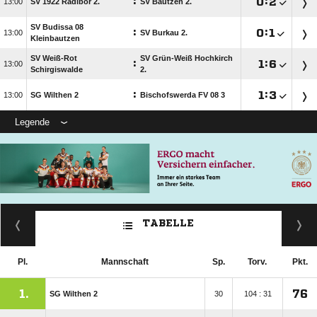
:

:


SV 1922 Radibor 2.
SV Bautzen 2.
SV Budissa 08
:

:


SV Burkau 2.
Kleinbautzen
SV Weiß-Rot
SV Grün-Weiß Hochkirch
:

:


Schirgiswalde
2.
:

:


SG Wilthen 2
Bischofswerda FV 08 3
Legende
TABELLE
Pl.
Mannschaft
Sp.
Torv.
Pkt.
1.
76
SG Wilthen 2
30
104 : 31