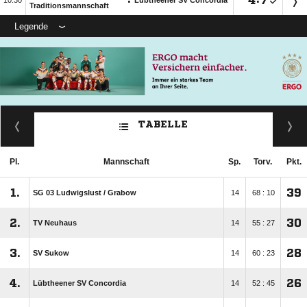
:

:


Lübtheener SV Concordia
Traditionsmannschaft
Legende
TABELLE
Pl.
Mannschaft
Sp.
Torv.
Pkt.
1.
39
SG 03 Ludwigslust /​ Grabow
14
68 : 10
2.
30
TV Neuhaus
14
55 : 27
3.
28
SV Sukow
14
60 : 23
4.
26
Lübtheener SV Concordia
14
52 : 45