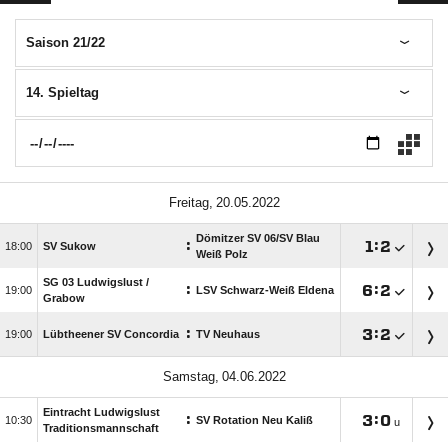
Saison 21/22
14. Spieltag
 
Dömitzer SV 06/​SV Blau
:

:


SV Sukow
Weiß Polz
SG 03 Ludwigslust /​
:

:


LSV Schwarz-Weiß Eldena
Grabow
:

:


Lübtheener SV Concordia
TV Neuhaus
 
Eintracht Ludwigslust
:

:


SV Rotation Neu Kaliß
u
Traditionsmannschaft