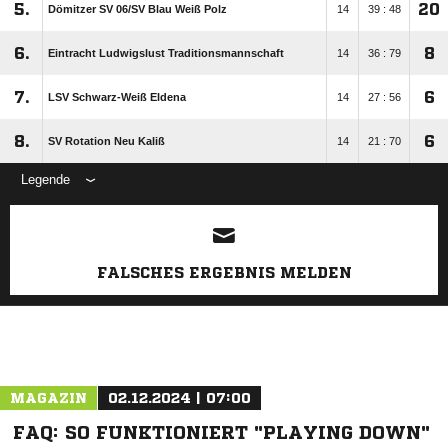
5.
20
Dömitzer SV 06/​SV Blau Weiß Polz
14
39 : 48
6.
8
Eintracht Ludwigslust Traditionsmannschaft
14
36 : 79
7.
6
LSV Schwarz-Weiß Eldena
14
27 : 56
8.
6
SV Rotation Neu Kaliß
14
21 : 70
Legende
ANZEIGE
FALSCHES ERGEBNIS MELDEN
MAGAZIN
02.12.2024 | 07:00
FAQ: SO FUNKTIONIERT "PLAYING DOWN"