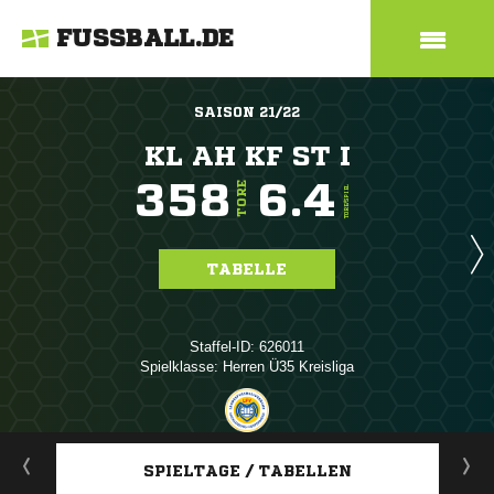
FUSSBALL.DE
SAISON 21/22
KL AH KF ST I
358
6.4
TORE
TORE/SPIEL
TABELLE
Staffel-ID: 626011
Spielklasse: Herren Ü35 Kreisliga
ANZEIGE
SPIELTAGE / TABELLEN