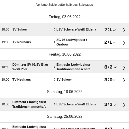
Verlegte Spiele außerhalb des Spieltages
 
:

:


SV Sukow
LSV Schwarz-Weiß Eldena
SG 03 Ludwigslust /​
:

:


TV Neuhaus
Grabow
 
Dömitzer SV 06/​SV Blau
Eintracht Ludwigslust
:

:


Weiß Polz
Traditionsmannschaft
:

:


TV Neuhaus
SV Sukow
u
 
Eintracht Ludwigslust
:

:


LSV Schwarz-Weiß Eldena
Traditionsmannschaft
 
Eintracht Ludwigslust