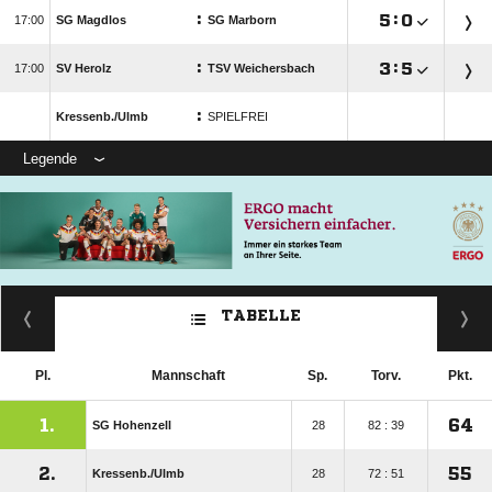
:

:


SG Magdlos
SG Marborn
:

:


SV Herolz
TSV Weichersbach
:
Kressenb./​Ulmb
SPIELFREI
Legende
TABELLE
Pl.
Mannschaft
Sp.
Torv.
Pkt.
1.
64
SG Hohenzell
28
82 : 39
2.
55
Kressenb./​Ulmb
28
72 : 51