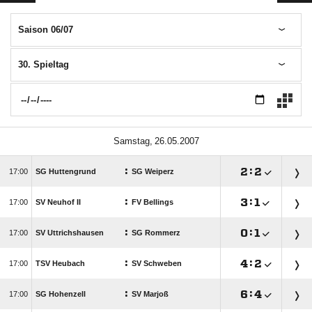
Saison 06/07
30. Spieltag
 
:

:


SG Huttengrund
SG Weiperz
:

:


SV Neuhof II
FV Bellings
:

:


SV Uttrichshausen
SG Rommerz
:

:


TSV Heubach
SV Schweben
:

:


SG Hohenzell
SV Marjoß