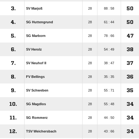
3.
50
SV Marjoß
28
88 : 58
4.
50
SG Huttengrund
28
61 : 44
5.
47
SG Marborn
28
78 : 66
6.
38
SV Herolz
28
54 : 49
7.
37
SV Neuhof II
28
38 : 47
8.
36
FV Bellings
28
35 : 35
9.
35
SV Schweben
28
55 : 71
10.
34
SG Magdlos
28
55 : 48
11.
34
SG Rommerz
28
44 : 50
12.
34
TSV Weichersbach
28
43 : 66