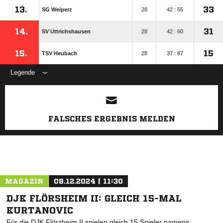
13.
33
SG Weiperz
28
42 : 55
14.
31
SV Uttrichshausen
28
42 : 60
15.
15
TSV Heubach
28
37 : 87
Legende
ANZEIGE
FALSCHES ERGEBNIS MELDEN
MAGAZIN
08.12.2024 | 11:30
DJK FLÖRSHEIM II: GLEICH 15-MAL
KURTANOVIC
Für die DJK Flörzheim II spielen gleich 15 Spieler namens