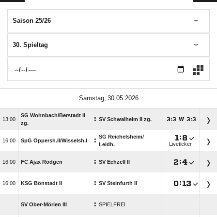
Saison 25/26
30. Spieltag
 
SG Wohnbach/​Berstadt II
:

SV Schwalheim II zg.
:
W
:




zg.
SG Reichelsheim/​

:

:

SpG Oppersh.II/​Wisselsh.I
Liveticker
Leidh.
:

:


FC Ajax Rödgen
SV Echzell II
:

:


KSG Bönstadt II
SV Steinfurth II
:
SV Ober-Mörlen III
SPIELFREI