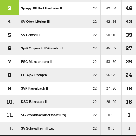
3.
46
Spvgg. 08 Bad Nauheim II
22
62 : 34
4.
43
SV Ober-Mörlen III
22
62 : 36
5.
39
SV Echzell II
22
50 : 40
6.
27
SpG Oppersh.II/​Wisselsh.I
22
45 : 52
7.
25
FSG Münzenberg II
22
53 : 60
8.
24
FC Ajax Rödgen
22
56 : 79
9.
18
SVP Fauerbach II
22
27 : 70
10.
16
KSG Bönstadt II
22
26 : 99
11.
0
SG Wohnbach/​Berstadt II zg.
22
0 : 0
11.
0
SV Schwalheim II zg.
22
0 : 0