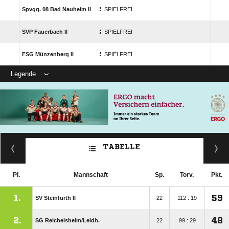
:
Spvgg. 08 Bad Nauheim II
SPIELFREI
:
SVP Fauerbach II
SPIELFREI
:
FSG Münzenberg II
SPIELFREI
Legende
TABELLE
Pl.
Mannschaft
Sp.
Torv.
Pkt.
1.
59
SV Steinfurth II
22
112 : 19
2.
48
SG Reichelsheim/​Leidh.
22
99 : 29