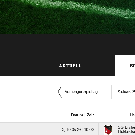
AKTUELL
S
Vorheriger Spieltag
Saison 2
Datum |
Zeit
He
SG Eiche
  |

Heldenbe