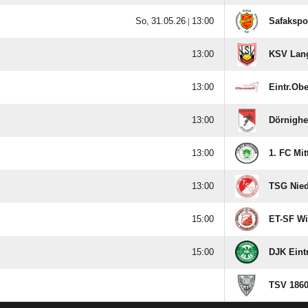
  |

Safakspo

KSV Lang

Eintr.Ob

Dörnighe

1. FC Mit

TSG Nied

ET-SF W

DJK Eint
TSV 1860