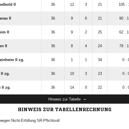
elbold II
36
12
3
21
105 : 
anau II
36
9
6
21
90 : 
im II
36
9
2
25
62 : 
en II
36
8
4
24
78 : 
einheim II zg.
36
1
1
34
0 : 
I zg.
36
10
3
23
0 : 
II zg.
36
14
0
22
0 : 
Hinweis zur Tabelle
HINWEIS ZUR TABELLENRECHNUNG
wegen Nicht-Erfüllung SR-Pflichtsoll