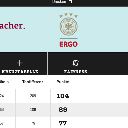
Drucken
KREUZTABELLE
FAIRNESS
ltnis
Tordifferenz
Punkte
104
 24
209
89
 68
109
77
 67
79