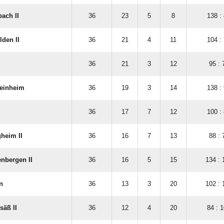
ach II
36
23
5
8
138 :
lden II
36
21
4
11
104 :
36
21
3
12
95 : 
teinheim
36
19
3
14
138 :
36
17
7
12
100 :
heim II
36
16
7
13
88 : 
enbergen II
36
16
5
15
134 : 
n
36
13
3
20
102 : 
säß II
36
12
4
20
84 : 