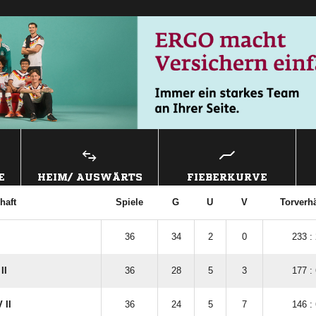
E
HEIM/ AUSWÄRTS
FIEBERKURVE
haft
Spiele
G
U
V
Torverhä
36
34
2
0
233 :
II
36
28
5
3
177 :
 II
36
24
5
7
146 :