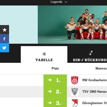
Legende
TABELLE
HIN-/ RÜCKRUND
Platz
Mannsc
1.
RW Großauheim
2.
TSV 1860 Hanau 
3.
Dörnigheimer SV