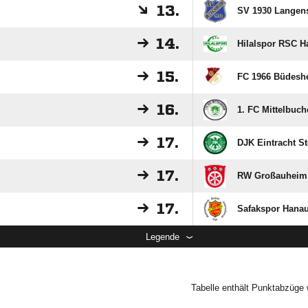
13.
SV 1930 Langens
14.
Hilalspor RSC H
15.
FC 1966 Büdeshe
16.
1. FC Mittelbuch
17.
DJK Eintracht St
17.
RW Großauheim I
17.
Safakspor Hanau 
Legende
Tabelle enthält Punktabzüge 