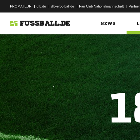
PROMATEUR
|
dfb.de
|
dfb-efootball.de
|
Fan Club Nationalmannschaft
|
Partner
FUSSBALL.DE
NEWS
L
1