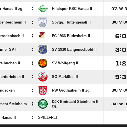
:
r Hanau II zg.
Hilalspor RSC Hanau II

:

W

:
enbergheim II
Spvgg. Hüttengesäß II

:

V

:
:

:

errodenbach II
FC 1966 Büdesheim II
:

:

imer SV II
SV 1930 Langenselbold II
:

:

telbuchen II
SV Wolfgang II
:

:

erdorfelden II
SG Marköbel II
:
indecken
RW Großauheim II zg.

:

V

:
DJK Eintracht Steinheim II
:
racht Steinheim

:

W

zg.
:
 Hanau II
SPIELFREI