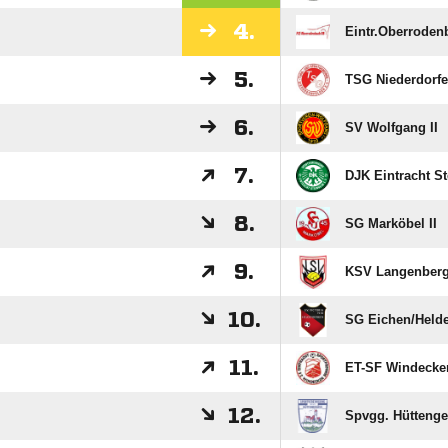
4.
Eintr.Oberrodenb
5.
TSG Niederdorfe
6.
SV Wolfgang II
7.
DJK Eintracht S
8.
SG Marköbel II
9.
KSV Langenberg
10.
SG Eichen/​Held
11.
ET-SF Windecke
12.
Spvgg. Hüttenge