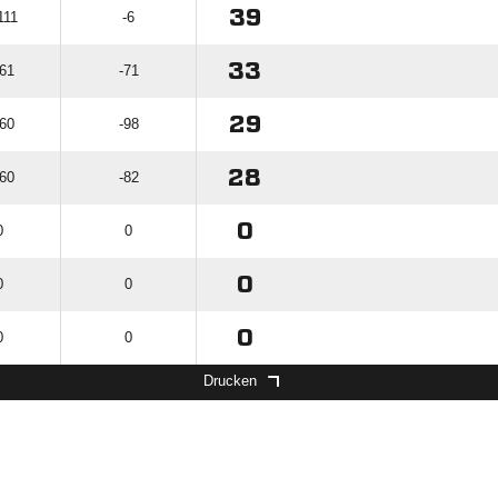
39
111
-6
33
161
-71
29
160
-98
28
160
-82
0
0
0
0
0
0
0
0
0
Drucken