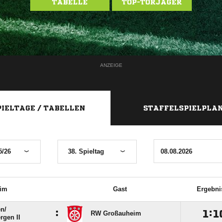
TABELLE
TOP-TORJÄGER
ANZEIGE
PIELTAGE / TABELLEN
STAFFELSPIELPLA
5/26
38. Spieltag
im
Gast
Ergebni
n/​
:

:

RW Großauheim
rgen II