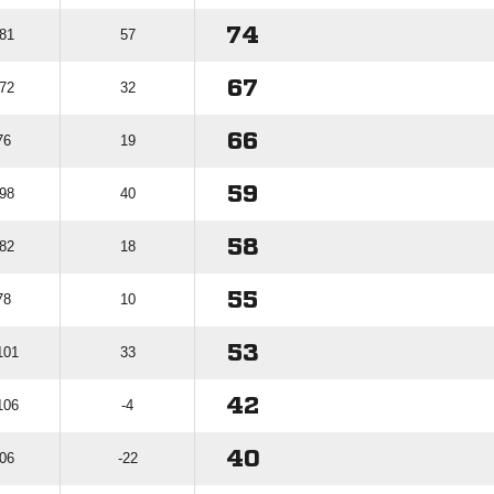
74
 81
57
67
 72
32
66
76
19
59
 98
40
58
 82
18
55
78
10
53
101
33
42
106
-4
40
106
-22