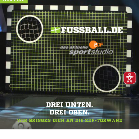
DREI UNTEN.
DREI OBEN.
WIR BRINGEN DICH AN DIE ZDF-TORWAND