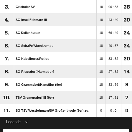
3.
38
Griebeler SV
18
96 : 38
4.
30
SG Insel Fehmarn III
18
43 : 40
5.
24
SC Kellenhusen
18
66 : 49
6.
24
SG SchaPe/​Altenkrempe
18
40 : 57
7.
20
SG Kabelhorst/​Putlos
18
33 : 52
8.
14
SG Riepsdorf/​Harmsdorf
18
27 : 82
9.
8
SG Grammdorf/​Hansühn (9er)
18
33 : 79
10.
7
TSV Gremersdorf III (9er)
18
17 : 81
11.
0
SG TSV Westfehmarn/​SV Großenbrode (9er) zg.
0
0 : 0
Legende
ANZEIGE