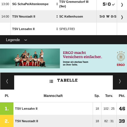
TSV Gremersdorf III
:

:


SG SchaPe/​Altenkrempe
(9er)
:

TSV Neustadt II
SC Kellenhusen
:
W
:




:
TSV Lensahn II
SPIELFREI
Legende
TABELLE
Pl.
Mannschaft
Sp.
Torv.
Pkt.
1.
46
TSV Lensahn II
18
102 : 25
2.
39
TSV Neustadt II
18
82 : 31