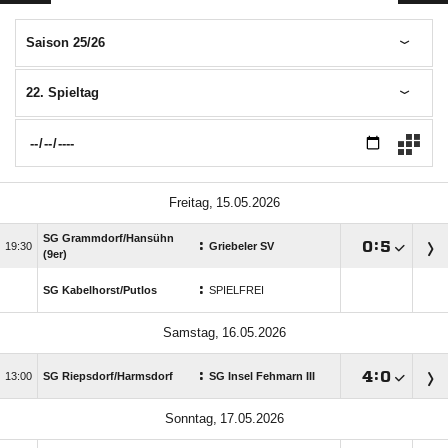
Saison 25/26
22. Spieltag
 
SG Grammdorf/​Hansühn
:

:


Griebeler SV
(9er)
:
SG Kabelhorst/​Putlos
SPIELFREI
 
:

:


SG Riepsdorf/​Harmsdorf
SG Insel Fehmarn III
 