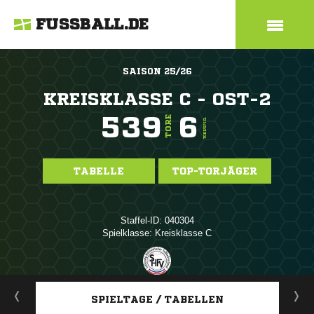
FUSSBALL.DE
SAISON 25/26
KREISKLASSE C - OST-2
539
6
TORE
TORE/SPIEL
TABELLE
TOP-TORJÄGER
Staffel-ID: 040304
Spielklasse: Kreisklasse C
ANZEIGE
SPIELTAGE / TABELLEN