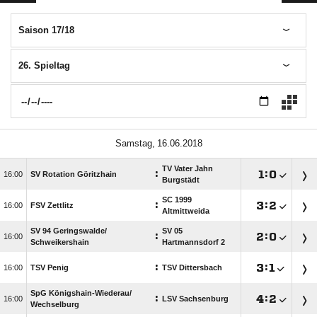
Saison 17/18
26. Spieltag
 
TV Vater Jahn
:

:


SV Rotation Göritzhain
Burgstädt
SC 1999
:

:


FSV Zettlitz
Altmittweida
SV 94 Geringswalde/​
SV 05
:

:


Schweikershain
Hartmannsdorf 2
:

:


TSV Penig
TSV Dittersbach
SpG Königshain-Wiederau/​
:

:


LSV Sachsenburg
Wechselburg