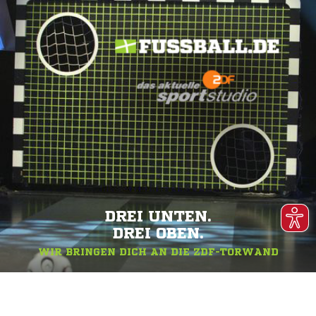
DREI UNTEN.
DREI OBEN.
WIR BRINGEN DICH AN DIE ZDF-TORWAND