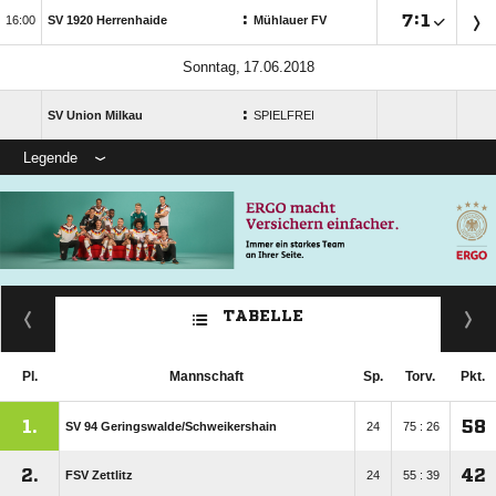
:

:


SV 1920 Herrenhaide
Mühlauer FV
 
:
SV Union Milkau
SPIELFREI
Legende
TABELLE
Pl.
Mannschaft
Sp.
Torv.
Pkt.
1.
58
SV 94 Geringswalde/​Schweikershain
24
75 : 26
2.
42
FSV Zettlitz
24
55 : 39