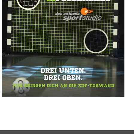
DREI UNTEN.
DREI OBEN.
WIR BRINGEN DICH AN DIE ZDF-TORWAND