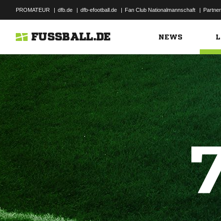
PROMATEUR
|
dfb.de
|
dfb-efootball.de
|
Fan Club Nationalmannschaft
|
Partner
FUSSBALL.DE
NEWS
L