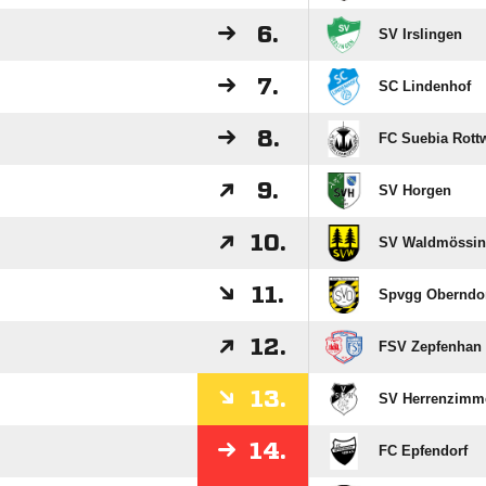
6.
SV Irslingen
7.
SC Lindenhof
8.
FC Suebia Rottw
9.
SV Horgen
10.
SV Waldmössi
11.
Spvgg Oberndo
12.
FSV Zepfenhan
13.
SV Herrenzimm
14.
FC Epfendorf