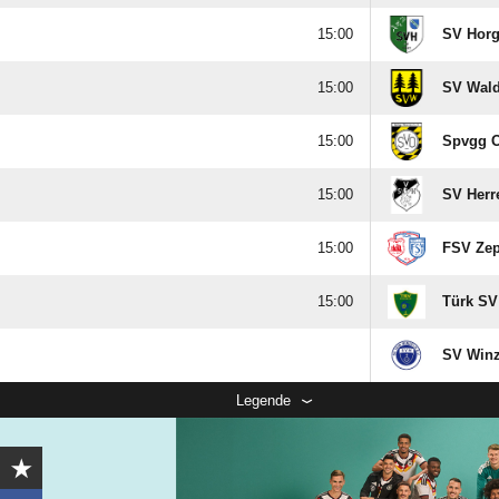

SV Hor

SV Wal

Spvgg O

SV Her

FSV Ze

Türk SV
SV Winz
Legende