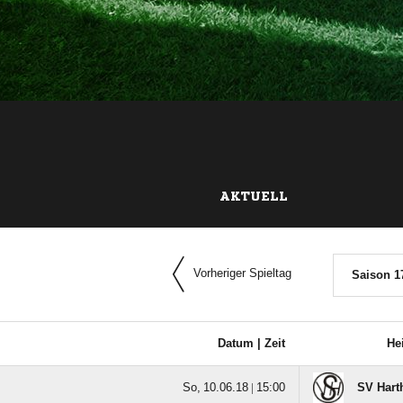
AKTUELL
Vorheriger Spieltag
Saison 1
Datum |
Zeit
He
  |

SV Hart