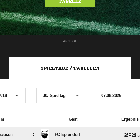
TABELLE
ANZEIGE
SPIELTAGE / TABELLEN
7/18
30. Spieltag
im
Gast
Ergebnis
:

:

hausen
FC Epfendorf