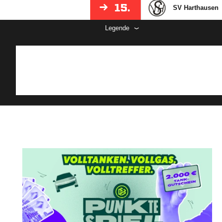
15.
SV Harthausen
Legende