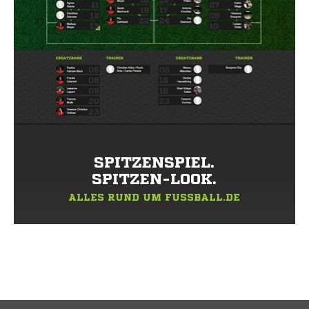
SPITZENSPIEL.
SPITZEN-LOOK.
ALLES RUND UM FUSSBALL.DE