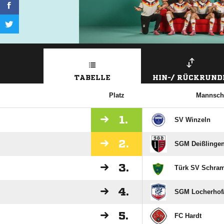
TABELLE
HIN-/ RÜCKRUND
Platz
Mannsch
1.
SV Winzeln
2.
SGM Deißlingen/
3.
Türk SV Schra
4.
SGM Locherhof/​
5.
FC Hardt