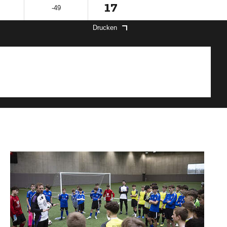
17
-49
Drucken