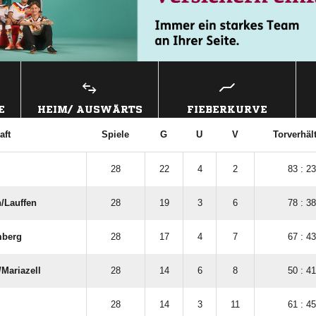
E
HEIM/ AUSWÄRTS
FIEBERKURVE
aft
Spiele
G
U
V
Torverhäl
28
22
4
2
83 : 23
​Lauffen
28
19
3
6
78 : 38
mberg
28
17
4
7
67 : 43
Mariazell
28
14
6
8
50 : 41
28
14
3
11
61 : 45