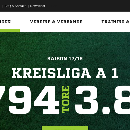
|
FAQ & Kontakt
|
Newsletter
Link
IGEN
VEREINE & VERBÄNDE
TRAINING &
SAISON 17/18
KREISLIGA A 1
794
3.
TORE