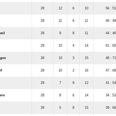
28
12
6
10
56 : 51
28
11
6
11
46 : 48
eil
28
9
8
11
44 : 46
28
10
4
14
61 : 60
ngen
28
10
3
15
48 : 71
rf
28
10
2
16
47 : 68
28
7
9
12
41 : 54
ern
28
8
6
14
34 : 52
28
5
8
15
39 : 66