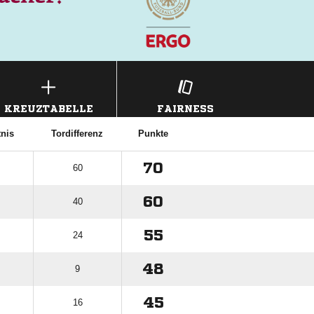
KREUZTABELLE
FAIRNESS
tnis
Tordifferenz
Punkte
70
60
60
40
55
24
48
9
45
16