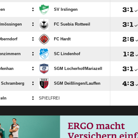
:

:

gen
SV Irslingen
:

:

dmössingen
FC Suebia Rottweil
:

:

berndorf
FC Hardt
:

:

renzimmern
SC Lindenhof
:

:

pfenhan
SGM Locherhof/​Mariazell
:

:

 Schramberg
SGM Deißlingen/​Lauffen
:
eln
SPIELFREI