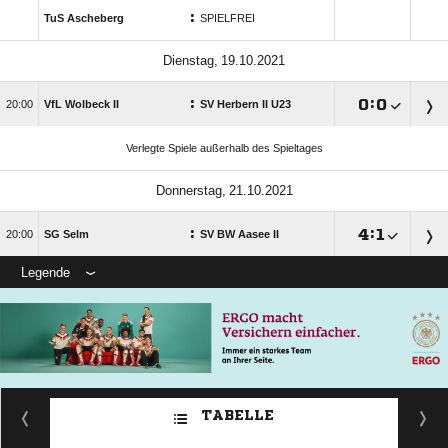
:
TuS Ascheberg
SPIELFREI
 
:

:


VfL Wolbeck II
SV Herbern II U23
Verlegte Spiele außerhalb des Spieltages
 
:

:


SG Selm
SV BW Aasee II
Legende
TABELLE