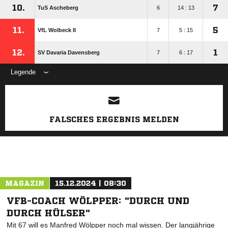
10.
7
TuS Ascheberg
6
14 : 13
11.
5
VfL Wolbeck II
7
5 : 15
12.
1
SV Davaria Davensberg
7
6 : 17
Legende
ANZEIGE
FALSCHES ERGEBNIS MELDEN
MAGAZIN
15.12.2024 | 08:30
VFB-COACH WÖLPPER: "DURCH UND
DURCH HÜLSER"
Mit 67 will es Manfred Wölpper noch mal wissen. Der langjährige