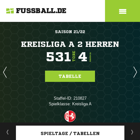
FUSSBALL.DE
SAISON 21/22
KREISLIGA A 2 HERREN
531
4
TORE
TORE/SPIEL
TABELLE
Staffel-ID: 210827
Spielklasse: Kreisliga A
ANZEIGE
SPIELTAGE / TABELLEN