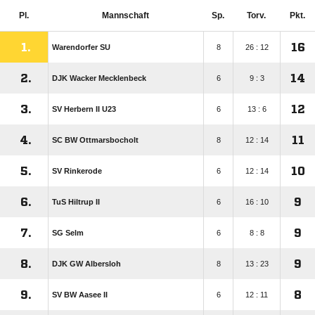
Pl.
Mannschaft
Sp.
Torv.
Pkt.
1.
16
Warendorfer SU
8
26 : 12
2.
14
DJK Wacker Mecklenbeck
6
9 : 3
3.
12
SV Herbern II U23
6
13 : 6
4.
11
SC BW Ottmarsbocholt
8
12 : 14
5.
10
SV Rinkerode
6
12 : 14
6.
9
TuS Hiltrup II
6
16 : 10
7.
9
SG Selm
6
8 : 8
8.
9
DJK GW Albersloh
8
13 : 23
9.
8
SV BW Aasee II
6
12 : 11