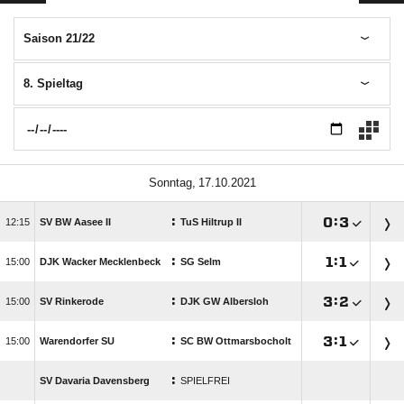
Saison 21/22
8. Spieltag
 
:

:


SV BW Aasee II
TuS Hiltrup II
:

:


DJK Wacker Mecklenbeck
SG Selm
:

:


SV Rinkerode
DJK GW Albersloh
:

:


Warendorfer SU
SC BW Ottmarsbocholt
:
SV Davaria Davensberg
SPIELFREI